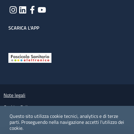
SCARICA L'APP
Useful links section
Small prints
Note legali
Cookies Policy
Questo sito utilizza cookie tecnici, analytics e di terze
Policy privacy e protezione del dato personale
parti.
Proseguendo nella navigazione accetti l'utilizzo dei
cookie.
Albo pretorio on-line