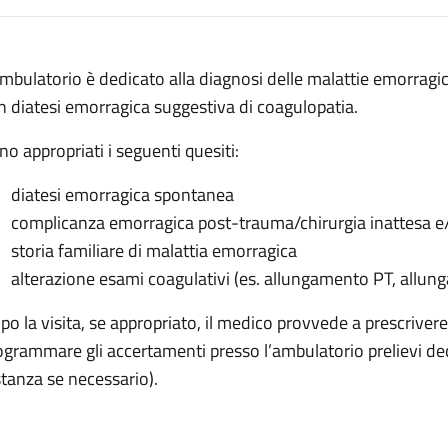
escrizione
ambulatorio è dedicato alla diagnosi delle malattie emorragic
orragiche
n diatesi emorragica suggestiva di coagulopatia.
agiche
no appropriati i seguenti quesiti:
orragiche
diatesi emorragica spontanea
morragiche
complicanza emorragica post-trauma/chirurgia inattesa e/o
ie emorragiche
storia familiare di malattia emorragica
alterazione esami coagulativi (es. allungamento PT, allung
po la visita, se appropriato, il medico provvede a prescrivere
ogrammare gli accertamenti presso l’ambulatorio prelievi de
stanza se necessario).