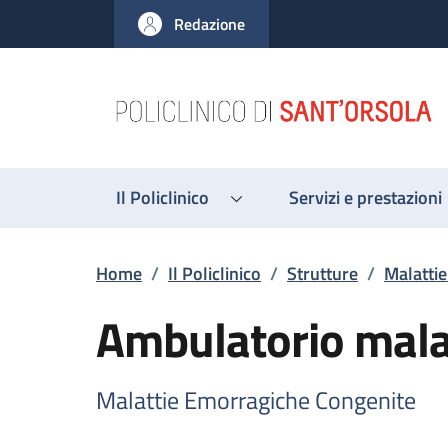
Salta al contenuto principale
Skip to footer content
Redazione
Il Policlinico
Servizi e prestazioni
Briciole di pane
Home
/
Il Policlinico
/
Strutture
/
Malatti
Ambulatorio mala
Malattie Emorragiche Congenite