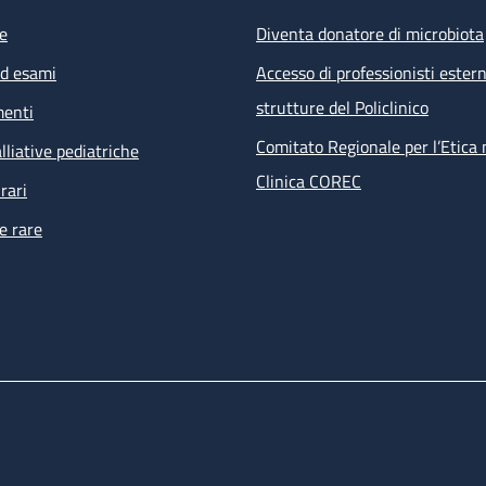
e
Diventa donatore di microbiota
ed esami
Accesso di professionisti estern
strutture del Policlinico
menti
Comitato Regionale per l’Etica 
lliative pediatriche
Clinica COREC
rari
e rare