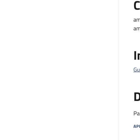
C
am
am
I
Gu
D
Pa
AP
MA