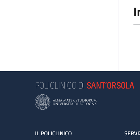
I
Footer
IL POLICLINICO
SERVI