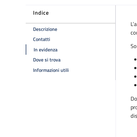
Indice
D
L’
della pagina Ambulatorio malattie em
Descrizione
co
della pagina Ambulatorio malattie emorr
Contatti
So
della pagina Ambulatorio malattie em
In evidenza
della pagina Ambulatorio malattie e
Dove si trova
della pagina Ambulatorio malatt
Informazioni utili
Do
pr
di