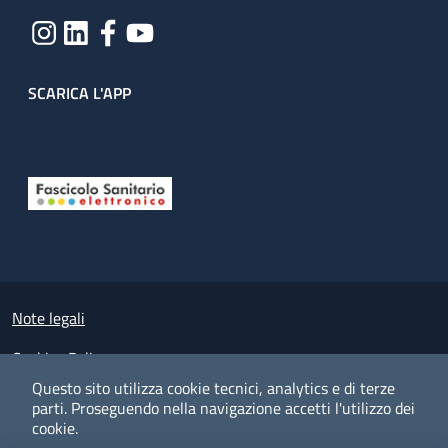
SCARICA L'APP
Useful links section
Small prints
Note legali
Cookies Policy
Questo sito utilizza cookie tecnici, analytics e di terze
Policy privacy e protezione del dato personale
parti.
Proseguendo nella navigazione accetti l'utilizzo dei
cookie.
Albo pretorio on-line