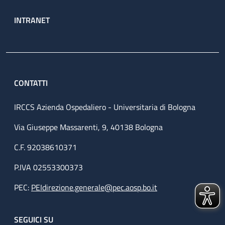
INTRANET
CONTATTI
IRCCS Azienda Ospedaliero - Universitaria di Bologna
Via Giuseppe Massarenti, 9, 40138 Bologna
C.F. 92038610371
P.IVA 02553300373
PEC:
PEIdirezione.generale@pec.aosp.bo.it
SEGUICI SU