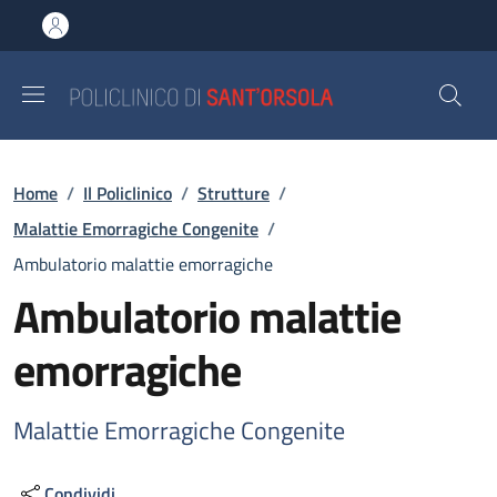
Salta al contenuto principale
Skip to footer content
Briciole di pane
Home
/
Il Policlinico
/
Strutture
/
Malattie Emorragiche Congenite
/
Ambulatorio malattie emorragiche
Ambulatorio malattie
emorragiche
Malattie Emorragiche Congenite
Condividi