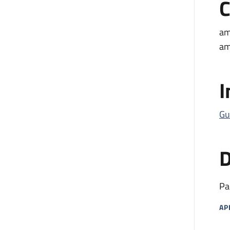
C
am
am
I
Gu
D
Pa
AP
MA