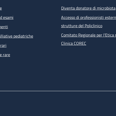
e
Diventa donatore di microbiota
ed esami
Accesso di professionisti estern
strutture del Policlinico
menti
Comitato Regionale per l’Etica 
lliative pediatriche
Clinica COREC
rari
e rare