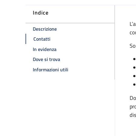
Indice
D
L’
della pagina Ambulatorio malattie em
Descrizione
co
della pagina Ambulatorio malattie emorr
Contatti
So
della pagina Ambulatorio malattie em
In evidenza
della pagina Ambulatorio malattie e
Dove si trova
della pagina Ambulatorio malatt
Informazioni utili
Do
pr
di