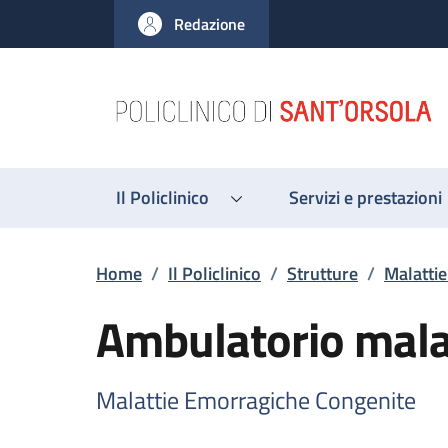
Salta al contenuto principale
Skip to footer content
Redazione
Il Policlinico
Servizi e prestazioni
Briciole di pane
Home
/
Il Policlinico
/
Strutture
/
Malatti
Ambulatorio mala
Malattie Emorragiche Congenite