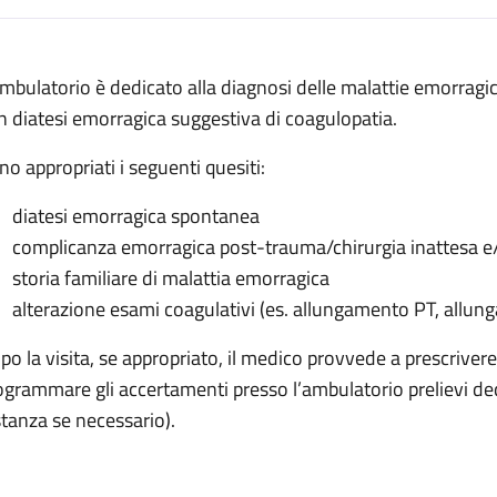
escrizione
ambulatorio è dedicato alla diagnosi delle malattie emorragic
orragiche
n diatesi emorragica suggestiva di coagulopatia.
agiche
no appropriati i seguenti quesiti:
orragiche
diatesi emorragica spontanea
morragiche
complicanza emorragica post-trauma/chirurgia inattesa e/o
ie emorragiche
storia familiare di malattia emorragica
alterazione esami coagulativi (es. allungamento PT, allung
po la visita, se appropriato, il medico provvede a prescrivere
ogrammare gli accertamenti presso l’ambulatorio prelievi de
stanza se necessario).