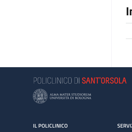
I
Footer
IL POLICLINICO
SERVI