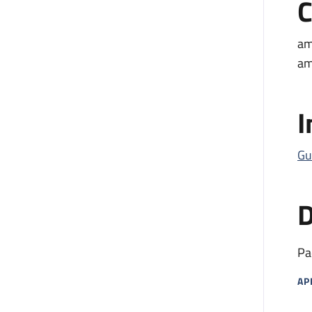
C
am
am
I
Gu
D
Pa
AP
MA