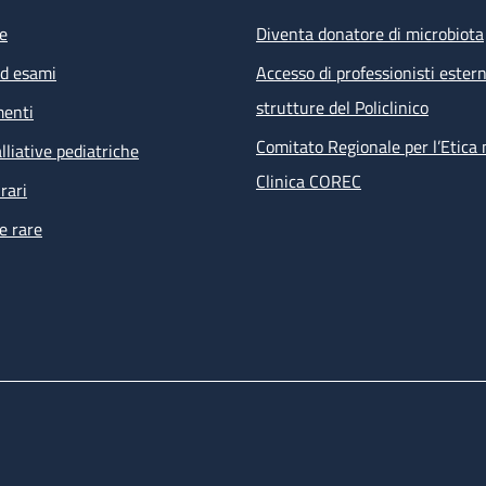
e
Diventa donatore di microbiota
ed esami
Accesso di professionisti estern
strutture del Policlinico
menti
Comitato Regionale per l’Etica 
lliative pediatriche
Clinica COREC
rari
e rare