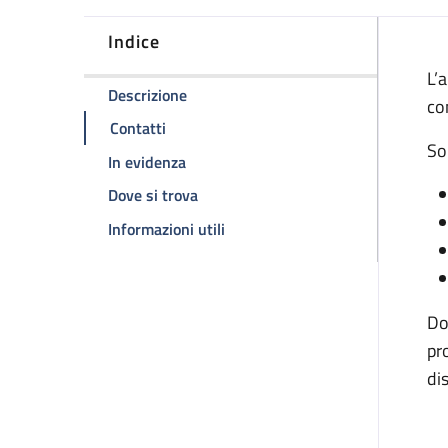
Indice
D
L’
della pagina Ambulatorio malattie em
Descrizione
co
della pagina Ambulatorio malattie emorr
Contatti
So
della pagina Ambulatorio malattie em
In evidenza
della pagina Ambulatorio malattie e
Dove si trova
della pagina Ambulatorio malatt
Informazioni utili
Do
pr
di