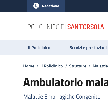
Salta al contenuto principale
Skip to footer content
Redazione
Il Policlinico
Servizi e prestazioni
Briciole di pane
Home
/
Il Policlinico
/
Strutture
/
Malatti
Ambulatorio mala
Malattie Emorragiche Congenite