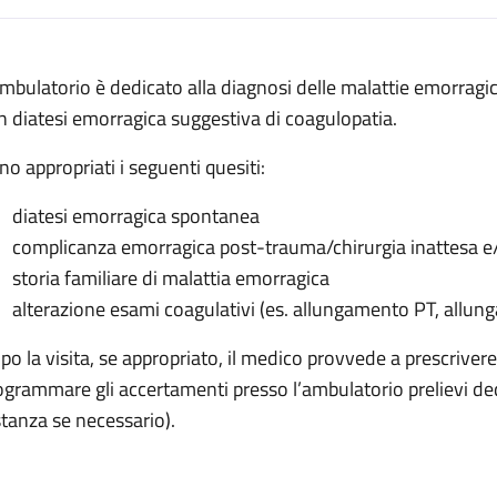
escrizione
ambulatorio è dedicato alla diagnosi delle malattie emorragic
orragiche
n diatesi emorragica suggestiva di coagulopatia.
agiche
no appropriati i seguenti quesiti:
orragiche
diatesi emorragica spontanea
morragiche
complicanza emorragica post-trauma/chirurgia inattesa e/o
ie emorragiche
storia familiare di malattia emorragica
alterazione esami coagulativi (es. allungamento PT, allung
po la visita, se appropriato, il medico provvede a prescrivere
ogrammare gli accertamenti presso l’ambulatorio prelievi de
stanza se necessario).