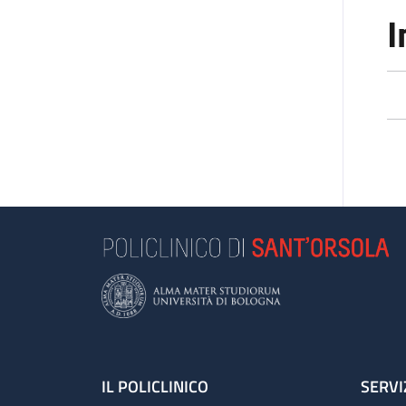
I
Footer
IL POLICLINICO
SERVI