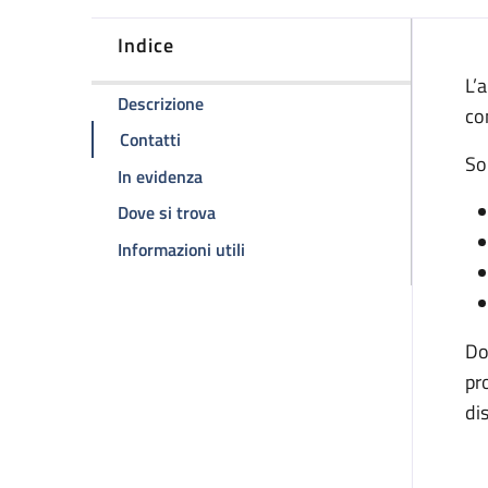
Indice
D
L’
della pagina Ambulatorio malattie em
Descrizione
co
della pagina Ambulatorio malattie emorr
Contatti
So
della pagina Ambulatorio malattie em
In evidenza
della pagina Ambulatorio malattie e
Dove si trova
della pagina Ambulatorio malatt
Informazioni utili
Do
pr
di