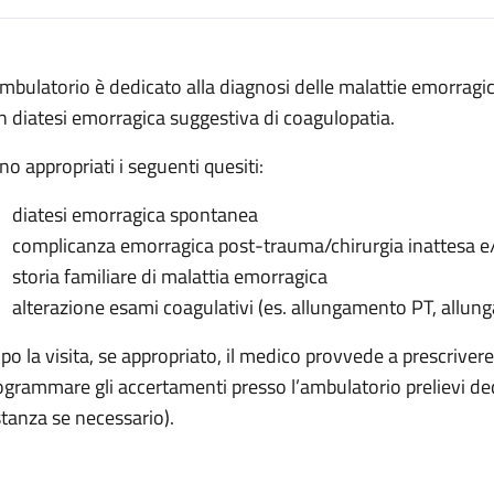
escrizione
ambulatorio è dedicato alla diagnosi delle malattie emorragic
orragiche
n diatesi emorragica suggestiva di coagulopatia.
agiche
no appropriati i seguenti quesiti:
orragiche
diatesi emorragica spontanea
morragiche
complicanza emorragica post-trauma/chirurgia inattesa e/o
ie emorragiche
storia familiare di malattia emorragica
alterazione esami coagulativi (es. allungamento PT, allung
po la visita, se appropriato, il medico provvede a prescrivere
ogrammare gli accertamenti presso l’ambulatorio prelievi de
stanza se necessario).