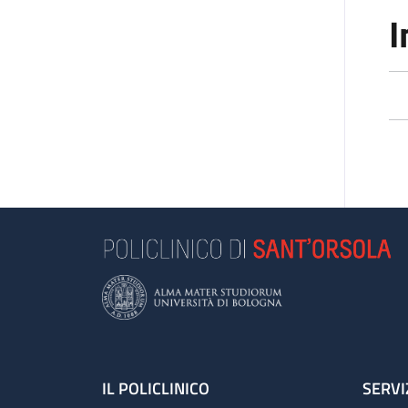
I
Footer
IL POLICLINICO
SERVI