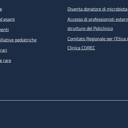
e
Diventa donatore di microbiota
ed esami
Accesso di professionisti estern
strutture del Policlinico
menti
Comitato Regionale per l’Etica 
lliative pediatriche
Clinica COREC
rari
e rare