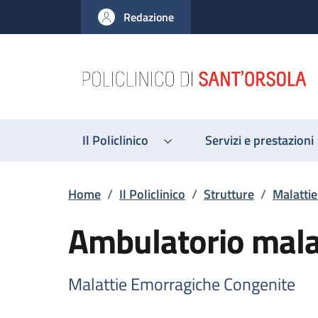
Salta al contenuto principale
Skip to footer content
Redazione
Il Policlinico
Servizi e prestazioni
Briciole di pane
Home
/
Il Policlinico
/
Strutture
/
Malatti
Ambulatorio mala
Malattie Emorragiche Congenite