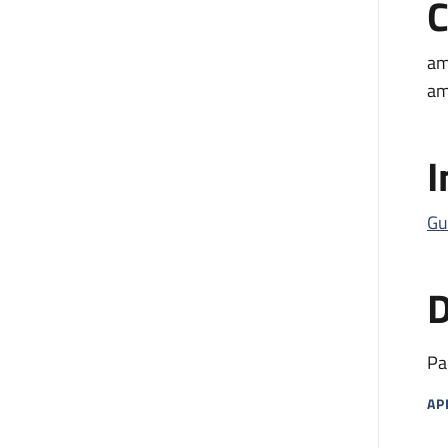
C
am
am
I
Gu
D
Pa
AP
MA