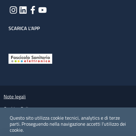
SCARICA L'APP
Useful links section
Small prints
Note legali
Cookies Policy
Questo sito utilizza cookie tecnici, analytics e di terze
Policy privacy e protezione del dato personale
parti.
Proseguendo nella navigazione accetti l'utilizzo dei
cookie.
Albo pretorio on-line