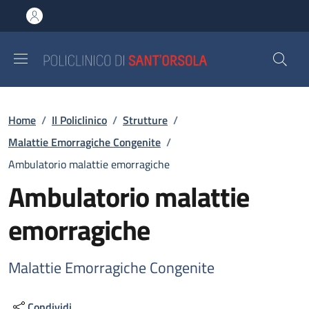
Salta al contenuto principale
Skip to footer content
Briciole di pane
Home
/
Il Policlinico
/
Strutture
/
Malattie Emorragiche Congenite
/
Ambulatorio malattie emorragiche
Ambulatorio malattie
emorragiche
Malattie Emorragiche Congenite
Condividi