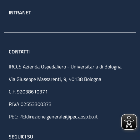
INTRANET
CONTATTI
IRCCS Azienda Ospedaliero - Universitaria di Bologna
Via Giuseppe Massarenti, 9, 40138 Bologna
C.F. 92038610371
P.IVA 02553300373
PEC:
PEIdirezione.generale@pec.aosp.bo.it
SEGUICI SU