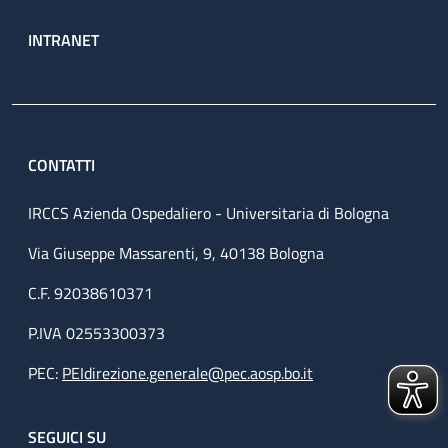
INTRANET
CONTATTI
IRCCS Azienda Ospedaliero - Universitaria di Bologna
Via Giuseppe Massarenti, 9, 40138 Bologna
C.F. 92038610371
P.IVA 02553300373
PEC:
PEIdirezione.generale@pec.aosp.bo.it
SEGUICI SU