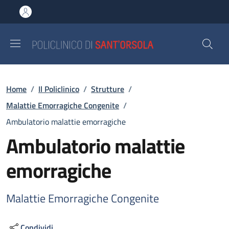
Salta al contenuto principale
Skip to footer content
Briciole di pane
Home
/
Il Policlinico
/
Strutture
/
Malattie Emorragiche Congenite
/
Ambulatorio malattie emorragiche
Ambulatorio malattie
emorragiche
Malattie Emorragiche Congenite
Condividi