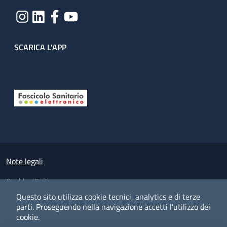
SCARICA L'APP
Useful links section
Small prints
Note legali
Cookies Policy
Questo sito utilizza cookie tecnici, analytics e di terze
Policy privacy e protezione del dato personale
parti.
Proseguendo nella navigazione accetti l'utilizzo dei
cookie.
Albo pretorio on-line