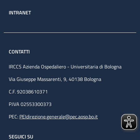
INTRANET
CONTATTI
IRCCS Azienda Ospedaliero - Universitaria di Bologna
Via Giuseppe Massarenti, 9, 40138 Bologna
C.F. 92038610371
P.IVA 02553300373
PEC:
PEIdirezione.generale@pec.aosp.bo.it
SEGUICI SU