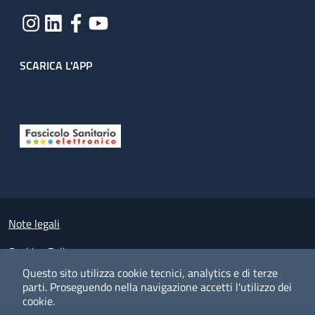
SCARICA L'APP
Useful links section
Small prints
Note legali
Cookies Policy
Questo sito utilizza cookie tecnici, analytics e di terze
Policy privacy e protezione del dato personale
parti.
Proseguendo nella navigazione accetti l'utilizzo dei
cookie.
Albo pretorio on-line