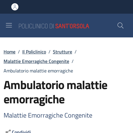
Salta al contenuto principale
Skip to footer content
Briciole di pane
Home
/
Il Policlinico
/
Strutture
/
Malattie Emorragiche Congenite
/
Ambulatorio malattie emorragiche
Ambulatorio malattie
emorragiche
Malattie Emorragiche Congenite
Condividi