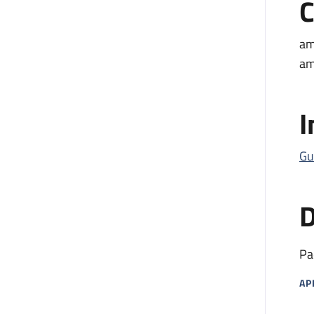
C
am
am
I
Gu
D
Pa
AP
MA