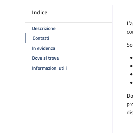
Indice
D
L’
della pagina Ambulatorio malattie em
Descrizione
co
della pagina Ambulatorio malattie emorr
Contatti
So
della pagina Ambulatorio malattie em
In evidenza
della pagina Ambulatorio malattie e
Dove si trova
della pagina Ambulatorio malatt
Informazioni utili
Do
pr
di