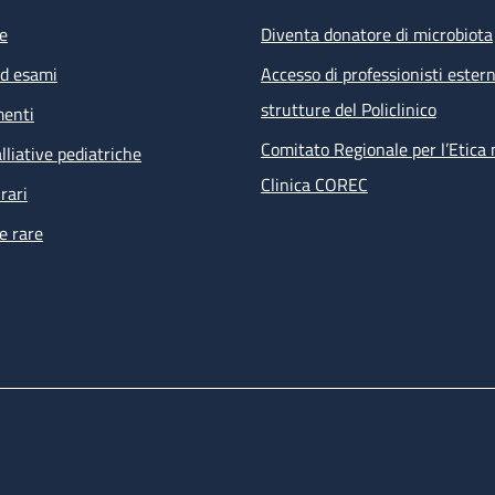
e
Diventa donatore di microbiota
ed esami
Accesso di professionisti estern
strutture del Policlinico
menti
Comitato Regionale per l’Etica 
lliative pediatriche
Clinica COREC
rari
e rare