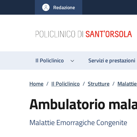
Salta al contenuto principale
Skip to footer content
Redazione
Il Policlinico
Servizi e prestazioni
Briciole di pane
Home
/
Il Policlinico
/
Strutture
/
Malatti
Ambulatorio mala
Malattie Emorragiche Congenite