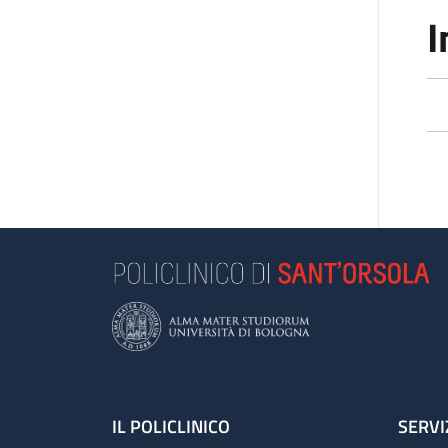
I
Footer
IL POLICLINICO
SERVI