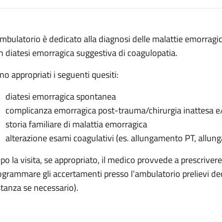
escrizione
ambulatorio è dedicato alla diagnosi delle malattie emorragic
orragiche
n diatesi emorragica suggestiva di coagulopatia.
agiche
no appropriati i seguenti quesiti:
orragiche
diatesi emorragica spontanea
morragiche
complicanza emorragica post-trauma/chirurgia inattesa e/o
ie emorragiche
storia familiare di malattia emorragica
alterazione esami coagulativi (es. allungamento PT, allung
po la visita, se appropriato, il medico provvede a prescrivere
ogrammare gli accertamenti presso l’ambulatorio prelievi de
stanza se necessario).