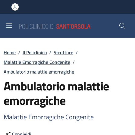
Salta al contenuto principale
Skip to footer content
Briciole di pane
Home
/
Il Policlinico
/
Strutture
/
Malattie Emorragiche Congenite
/
Ambulatorio malattie emorragiche
Ambulatorio malattie
emorragiche
Malattie Emorragiche Congenite
Condividi