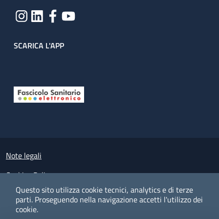
SCARICA L'APP
Useful links section
Small prints
Note legali
Cookies Policy
Questo sito utilizza cookie tecnici, analytics e di terze
Policy privacy e protezione del dato personale
parti.
Proseguendo nella navigazione accetti l'utilizzo dei
cookie.
Albo pretorio on-line