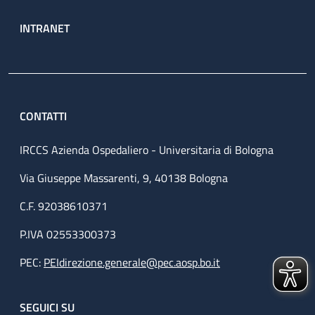
INTRANET
CONTATTI
IRCCS Azienda Ospedaliero - Universitaria di Bologna
Via Giuseppe Massarenti, 9, 40138 Bologna
C.F. 92038610371
P.IVA 02553300373
PEC:
PEIdirezione.generale@pec.aosp.bo.it
SEGUICI SU