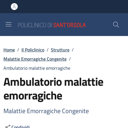
Salta al contenuto principale
Skip to footer content
Briciole di pane
Home
/
Il Policlinico
/
Strutture
/
Malattie Emorragiche Congenite
/
Ambulatorio malattie emorragiche
Ambulatorio malattie
emorragiche
Malattie Emorragiche Congenite
Condividi