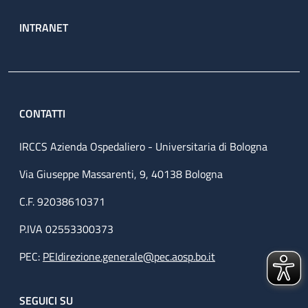
INTRANET
CONTATTI
IRCCS Azienda Ospedaliero - Universitaria di Bologna
Via Giuseppe Massarenti, 9, 40138 Bologna
C.F. 92038610371
P.IVA 02553300373
PEC:
PEIdirezione.generale@pec.aosp.bo.it
SEGUICI SU