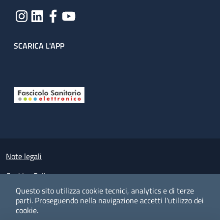
SCARICA L'APP
Useful links section
Small prints
Note legali
Cookies Policy
Questo sito utilizza cookie tecnici, analytics e di terze
Policy privacy e protezione del dato personale
parti.
Proseguendo nella navigazione accetti l'utilizzo dei
cookie.
Albo pretorio on-line