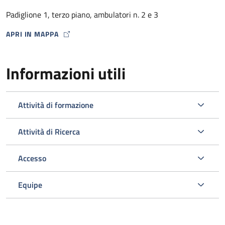
dalla Farmacia Ospedaliera con un punto di distribuzione
Padiglione 1, terzo piano, ambulatori n. 2 e 3
presso lo stesso Ambulatorio HIV) .
APRI IN MAPPA
MAP ICON
Informazioni utili
Attività di formazione
Attività di Ricerca
Accesso
L’ambulatorio si occupa inoltre dello screening e della gestione
delle comorbosità correlate all’infezione da HIV programmando
Equipe
gli esami ematici o strumentali e le visite specialistiche
opportuni nell’ambito del Policlinico.
Viene svolta un’attività di diagnosi e prevenzione