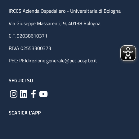
IRCCS Azienda Ospedaliero - Universitaria di Bologna
Via Giuseppe Massarenti, 9, 40138 Bologna
C.F. 92038610371
P.IVA 02553300373
PEC:
PEIdirezione.generale@pec.aosp.bo.it
SEGUICI SU
SCARICA L'APP