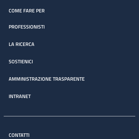
dell’ambulatorio sono prenotate direttamente dal servizio
attraverso il percorso ambulatoriale complesso (PAC).
COME FARE PER
PROFESSIONISTI
LA RICERCA
SOSTIENICI
AMMINISTRAZIONE TRASPARENTE
INTRANET
CONTATTI