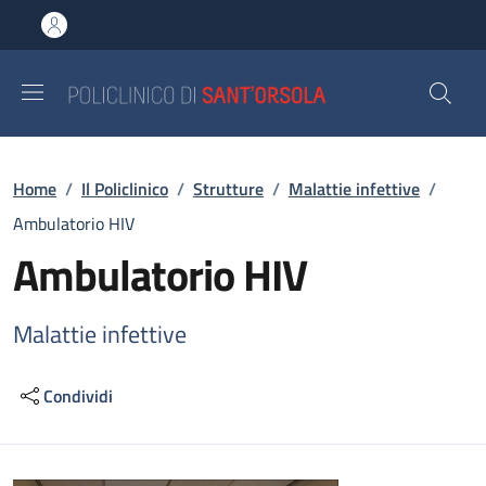
Salta al contenuto principale
Skip to footer content
Briciole di pane
Home
/
Il Policlinico
/
Strutture
/
Malattie infettive
/
Ambulatorio HIV
Ambulatorio HIV
Malattie infettive
Condividi