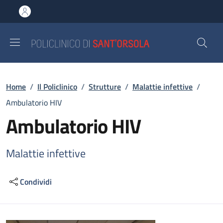
Salta al contenuto principale
Skip to footer content
Briciole di pane
Home
/
Il Policlinico
/
Strutture
/
Malattie infettive
/
Ambulatorio HIV
Ambulatorio HIV
Malattie infettive
Condividi