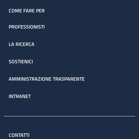
dell’ambulatorio sono prenotate direttamente dal servizio
attraverso il percorso ambulatoriale complesso (PAC).
COME FARE PER
PROFESSIONISTI
LA RICERCA
SOSTIENICI
AMMINISTRAZIONE TRASPARENTE
INTRANET
CONTATTI