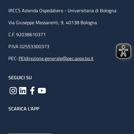
IRCCS Azienda Ospedaliero - Universitaria di Bologna
Via Giuseppe Massarenti, 9, 40138 Bologna
C.F. 92038610371
P.IVA 02553300373
PEC:
PEIdirezione.generale@pec.aosp.bo.it
SEGUICI SU
SCARICA L'APP