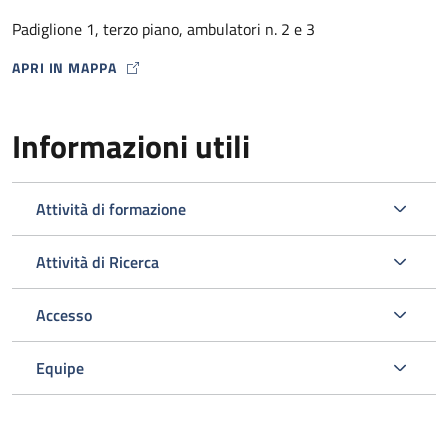
dalla Farmacia Ospedaliera con un punto di distribuzione
Padiglione 1, terzo piano, ambulatori n. 2 e 3
presso lo stesso Ambulatorio HIV) .
APRI IN MAPPA
MAP ICON
Informazioni utili
Attività di formazione
Attività di Ricerca
Accesso
L’ambulatorio si occupa inoltre dello screening e della gestione
delle comorbosità correlate all’infezione da HIV programmando
Equipe
gli esami ematici o strumentali e le visite specialistiche
opportuni nell’ambito del Policlinico.
Viene svolta un’attività di diagnosi e prevenzione