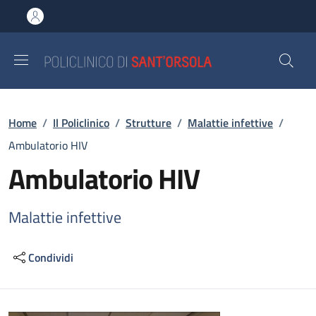
Salta al contenuto principale
Skip to footer content
Briciole di pane
Home
/
Il Policlinico
/
Strutture
/
Malattie infettive
/
Ambulatorio HIV
Ambulatorio HIV
Malattie infettive
Condividi