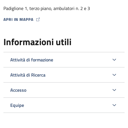
dalla Farmacia Ospedaliera con un punto di distribuzione
Padiglione 1, terzo piano, ambulatori n. 2 e 3
presso lo stesso Ambulatorio HIV) .
APRI IN MAPPA
MAP ICON
Informazioni utili
Attività di formazione
Attività di Ricerca
Accesso
L’ambulatorio si occupa inoltre dello screening e della gestione
delle comorbosità correlate all’infezione da HIV programmando
Equipe
gli esami ematici o strumentali e le visite specialistiche
opportuni nell’ambito del Policlinico.
Viene svolta un’attività di diagnosi e prevenzione