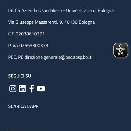
IRCCS Azienda Ospedaliero - Universitaria di Bologna
Via Giuseppe Massarenti, 9, 40138 Bologna
C.F. 92038610371
P.IVA 02553300373
PEC:
PEIdirezione.generale@pec.aosp.bo.it
SEGUICI SU
SCARICA L'APP