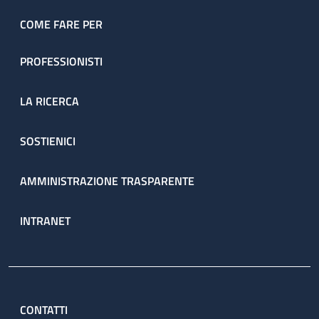
dell’ambulatorio sono prenotate direttamente dal servizio
attraverso il percorso ambulatoriale complesso (PAC).
COME FARE PER
PROFESSIONISTI
LA RICERCA
SOSTIENICI
AMMINISTRAZIONE TRASPARENTE
INTRANET
CONTATTI