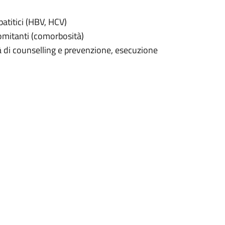
atitici (HBV, HCV)
omitanti (comorbosità)
à di counselling e prevenzione, esecuzione
 terapie per l’infezione da HIV (terapie
rnazionali relativi all’infezione da HIV,
virali.
gendo un’attività assistenziale che
fettuati periodicamente per il
e della terapia antiretrovirale e degli altri
rmacia Ospedaliera con un punto di