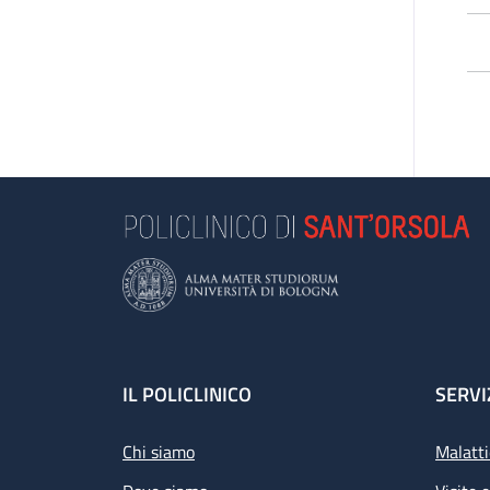
L’
pa
di 
Le
e 
se
Se
L’a
Footer
IL POLICLINICO
SERVI
Chi siamo
Malatti
Pr