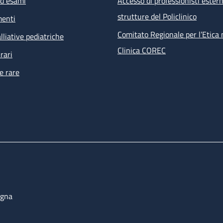
ed esami
Accesso di professionisti estern
visita infettivologica
strutture del Policlinico
menti
visita nefrologica
counselling psicologico
Comitato Regionale per l’Etica 
lliative pediatriche
esami ematochimici, esami microbiologici su feci, urine, e
Clinica COREC
rari
tampone anale per PAP test e ricerca HPV
e rare
ECG
 prestazioni non effettuabili all’interno della struttura ma ri
i percorsi dell’ambulatorio sono prenotate direttamente dal s
bulatoriale complesso (PAC).
ogna