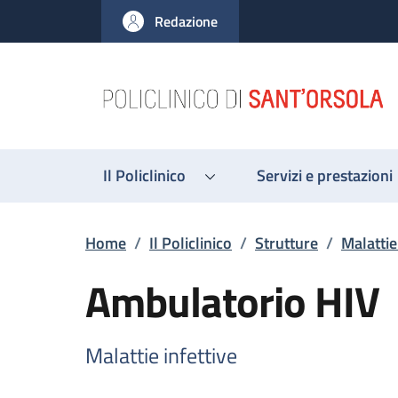
Salta al contenuto principale
Skip to footer content
Redazione
Il Policlinico
Servizi e prestazioni
Briciole di pane
Home
/
Il Policlinico
/
Strutture
/
Malattie
Ambulatorio HIV
Malattie infettive