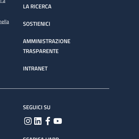
i a
LA RICERCA
nella
SOSTIENICI
spettorato
AMMINISTRAZIONE
TRASPARENTE
chieste dai medici per la corretta gestione
INTRANET
ervizio attraverso il percorso
SEGUICI SU