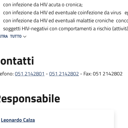
con infezione da HIV acuta o cronica;
con infezione da HIV ed eventuale coinfezione da virus ep
con infezione da HIV ed eventuali malattie croniche conc
soggetti HIV-negativi con comportamenti a rischio (attivit
del test HIV).
STRA TUTTO
 centro provvede inoltre alla prescrizione e distribuzione delle
ontatti
tiretrovirali) e partecipa a vari studi clinici nazionali e inte
e comorbosità e all’efficacia/tollerabilità dei farmaci antiretro
lefono:
051 2142801
-
051 2142802
- Fax: 051 2142802
ambulatorio si occupa dei pazienti con infezione da HIV, svol
mprende gli esami ematici e le visite mediche di controllo ef
esponsabile
itoraggio dell’infezione, oltre alla prescrizione e distribuzion
rmaci per il trattamento delle comorbosità (erogati dalla Fa
stribuzione presso lo stesso Ambulatorio HIV) .
Leonardo Calza