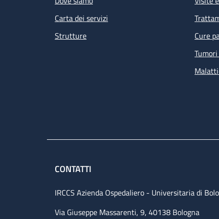
Dove siamo
Visite 
Carta dei servizi
Tratta
Strutture
Cure pa
Tumori 
Malatti
Le
de
am
CONTATTI
IRCCS Azienda Ospedaliero - Universitaria di Bol
Via Giuseppe Massarenti, 9, 40138 Bologna