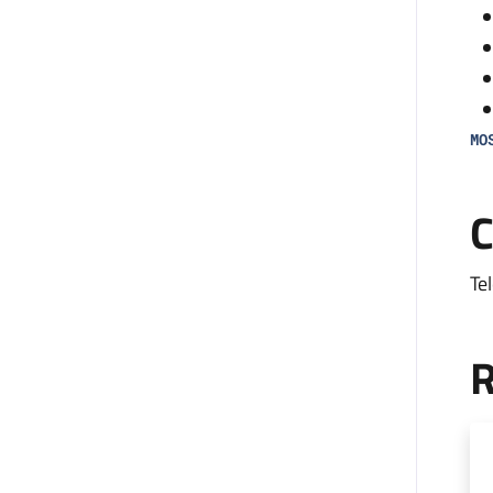
MO
Il
C
an
all
Te
L’
co
R
mon
fa
di