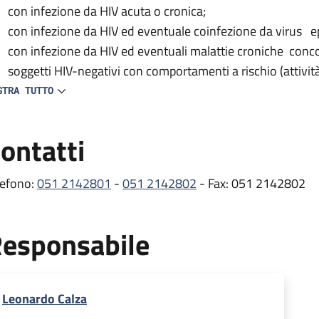
con infezione da HIV acuta o cronica;
con infezione da HIV ed eventuale coinfezione da virus ep
con infezione da HIV ed eventuali malattie croniche conc
soggetti HIV-negativi con comportamenti a rischio (attivit
del test HIV).
STRA TUTTO
 centro provvede inoltre alla prescrizione e distribuzione delle
ontatti
tiretrovirali) e partecipa a vari studi clinici nazionali e inte
e comorbosità e all’efficacia/tollerabilità dei farmaci antiretro
lefono:
051 2142801
-
051 2142802
- Fax: 051 2142802
ambulatorio si occupa dei pazienti con infezione da HIV, svol
mprende gli esami ematici e le visite mediche di controllo ef
esponsabile
itoraggio dell’infezione, oltre alla prescrizione e distribuzion
rmaci per il trattamento delle comorbosità (erogati dalla Fa
stribuzione presso lo stesso Ambulatorio HIV) .
Leonardo Calza