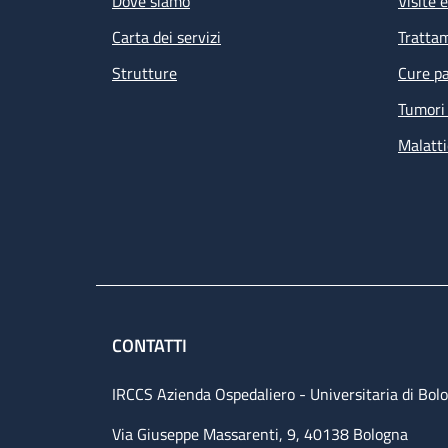
Dove siamo
Visite 
Carta dei servizi
Tratta
Strutture
Cure pa
Tumori 
Malatti
Le
de
am
CONTATTI
IRCCS Azienda Ospedaliero - Universitaria di Bol
Via Giuseppe Massarenti, 9, 40138 Bologna