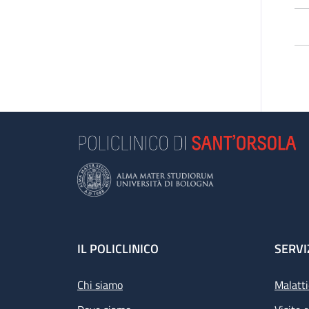
L’
pa
di 
Le
e 
se
Se
L’a
Footer
IL POLICLINICO
SERVI
Chi siamo
Malatti
Pr