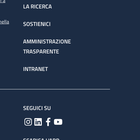
i a
LA RICERCA
nella
SOSTIENICI
spettorato
AMMINISTRAZIONE
TRASPARENTE
chieste dai medici per la corretta gestione
INTRANET
ervizio attraverso il percorso
SEGUICI SU