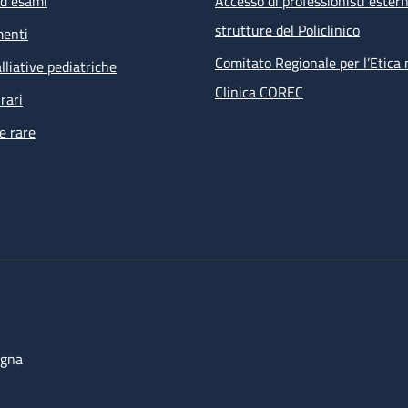
ed esami
Accesso di professionisti estern
visita infettivologica
strutture del Policlinico
menti
visita nefrologica
counselling psicologico
Comitato Regionale per l’Etica 
lliative pediatriche
esami ematochimici, esami microbiologici su feci, urine, e
Clinica COREC
rari
tampone anale per PAP test e ricerca HPV
e rare
ECG
 prestazioni non effettuabili all’interno della struttura ma ri
i percorsi dell’ambulatorio sono prenotate direttamente dal s
bulatoriale complesso (PAC).
ogna