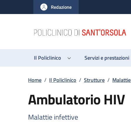
Salta al contenuto principale
Skip to footer content
Redazione
Il Policlinico
Servizi e prestazioni
Briciole di pane
Home
/
Il Policlinico
/
Strutture
/
Malattie
Ambulatorio HIV
Malattie infettive