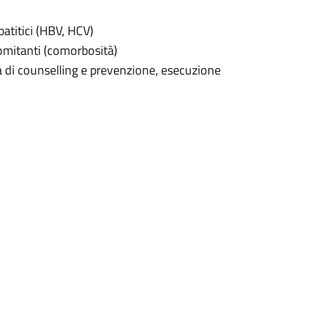
atitici (HBV, HCV)
omitanti (comorbosità)
à di counselling e prevenzione, esecuzione
 terapie per l’infezione da HIV (terapie
rnazionali relativi all’infezione da HIV,
virali.
gendo un’attività assistenziale che
fettuati periodicamente per il
e della terapia antiretrovirale e degli altri
rmacia Ospedaliera con un punto di