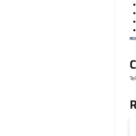
MO
Il
C
an
all
Te
L’
co
R
mon
fa
di