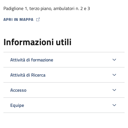
dalla Farmacia Ospedaliera con un punto di distribuzione
Padiglione 1, terzo piano, ambulatori n. 2 e 3
presso lo stesso Ambulatorio HIV) .
APRI IN MAPPA
MAP ICON
Informazioni utili
Attività di formazione
Attività di Ricerca
Accesso
L’ambulatorio si occupa inoltre dello screening e della gestione
delle comorbosità correlate all’infezione da HIV programmando
Equipe
gli esami ematici o strumentali e le visite specialistiche
opportuni nell’ambito del Policlinico.
Viene svolta un’attività di diagnosi e prevenzione