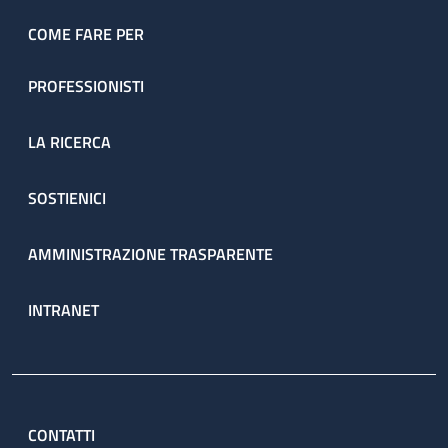
dell’ambulatorio sono prenotate direttamente dal servizio
attraverso il percorso ambulatoriale complesso (PAC).
COME FARE PER
PROFESSIONISTI
LA RICERCA
SOSTIENICI
AMMINISTRAZIONE TRASPARENTE
INTRANET
CONTATTI