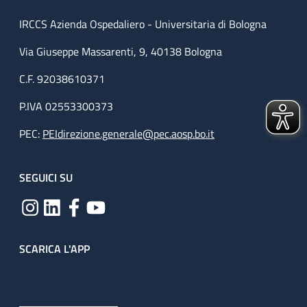
IRCCS Azienda Ospedaliero - Universitaria di Bologna
Via Giuseppe Massarenti, 9, 40138 Bologna
C.F. 92038610371
P.IVA 02553300373
PEC:
PEIdirezione.generale@pec.aosp.bo.it
SEGUICI SU
SCARICA L'APP