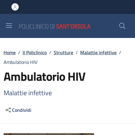
Salta al contenuto principale
Skip to footer content
Briciole di pane
Home
/
Il Policlinico
/
Strutture
/
Malattie infettive
/
Ambulatorio HIV
Ambulatorio HIV
Malattie infettive
Condividi