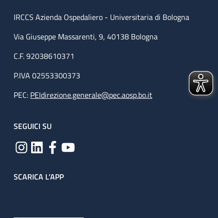
IRCCS Azienda Ospedaliero - Universitaria di Bologna
Via Giuseppe Massarenti, 9, 40138 Bologna
C.F. 92038610371
P.IVA 02553300373
PEC:
PEIdirezione.generale@pec.aosp.bo.it
SEGUICI SU
SCARICA L'APP