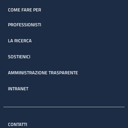
dell’ambulatorio sono prenotate direttamente dal servizio
attraverso il percorso ambulatoriale complesso (PAC).
COME FARE PER
PROFESSIONISTI
LA RICERCA
SOSTIENICI
AMMINISTRAZIONE TRASPARENTE
INTRANET
CONTATTI