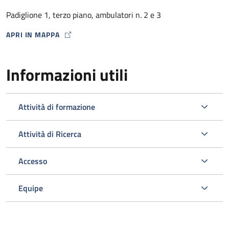
dalla Farmacia Ospedaliera con un punto di distribuzione
Padiglione 1, terzo piano, ambulatori n. 2 e 3
presso lo stesso Ambulatorio HIV) .
APRI IN MAPPA
MAP ICON
Informazioni utili
Attività di formazione
Attività di Ricerca
Accesso
L’ambulatorio si occupa inoltre dello screening e della gestione
delle comorbosità correlate all’infezione da HIV programmando
Equipe
gli esami ematici o strumentali e le visite specialistiche
opportuni nell’ambito del Policlinico.
Viene svolta un’attività di diagnosi e prevenzione