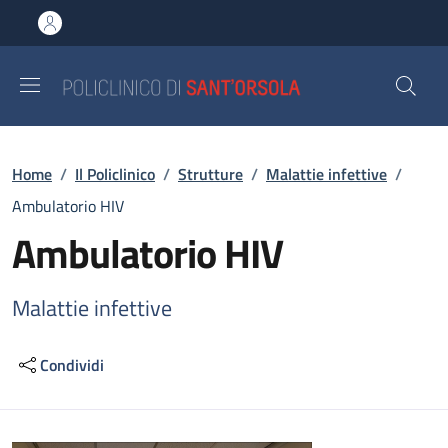
Salta al contenuto principale
Skip to footer content
Briciole di pane
Home
/
Il Policlinico
/
Strutture
/
Malattie infettive
/
Ambulatorio HIV
Ambulatorio HIV
Malattie infettive
Condividi