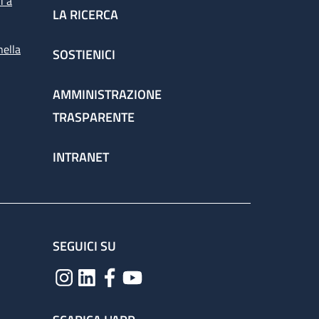
i a
LA RICERCA
nella
SOSTIENICI
spettorato
AMMINISTRAZIONE
TRASPARENTE
chieste dai medici per la corretta gestione
INTRANET
ervizio attraverso il percorso
SEGUICI SU