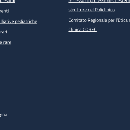
ed esami
Accesso di professionisti estern
visita infettivologica
strutture del Policlinico
menti
visita nefrologica
counselling psicologico
Comitato Regionale per l’Etica 
lliative pediatriche
esami ematochimici, esami microbiologici su feci, urine, e
Clinica COREC
rari
tampone anale per PAP test e ricerca HPV
e rare
ECG
 prestazioni non effettuabili all’interno della struttura ma ri
i percorsi dell’ambulatorio sono prenotate direttamente dal s
bulatoriale complesso (PAC).
ogna