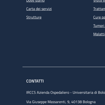
Dove siamo
Visite 
Carta dei servizi
Tratta
Strutture
Cure pa
Tumori 
Malatti
Le
de
am
CONTATTI
IRCCS Azienda Ospedaliero - Universitaria di Bol
Via Giuseppe Massarenti, 9, 40138 Bologna