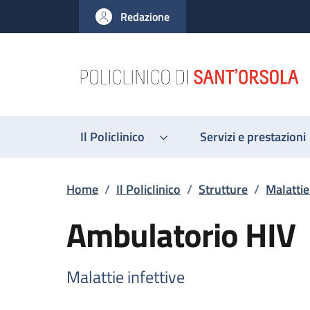
Salta al contenuto principale
Skip to footer content
Redazione
Il Policlinico
Servizi e prestazioni
Briciole di pane
Home
/
Il Policlinico
/
Strutture
/
Malattie
Ambulatorio HIV
Malattie infettive