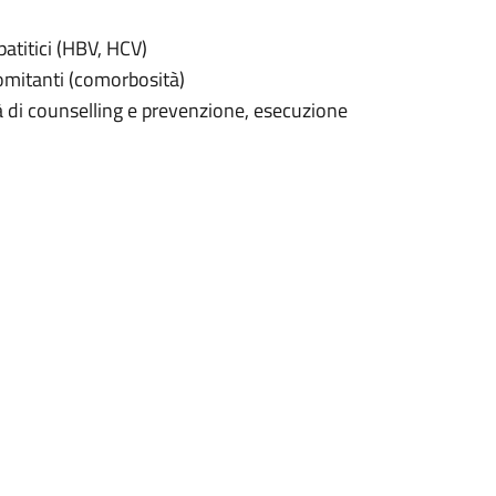
atitici (HBV, HCV)
omitanti (comorbosità)
à di counselling e prevenzione, esecuzione
 terapie per l’infezione da HIV (terapie
rnazionali relativi all’infezione da HIV,
virali.
gendo un’attività assistenziale che
fettuati periodicamente per il
e della terapia antiretrovirale e degli altri
rmacia Ospedaliera con un punto di