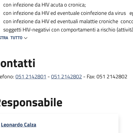
con infezione da HIV acuta o cronica;
con infezione da HIV ed eventuale coinfezione da virus ep
con infezione da HIV ed eventuali malattie croniche conc
soggetti HIV-negativi con comportamenti a rischio (attivit
del test HIV).
STRA TUTTO
 centro provvede inoltre alla prescrizione e distribuzione delle
ontatti
tiretrovirali) e partecipa a vari studi clinici nazionali e inte
e comorbosità e all’efficacia/tollerabilità dei farmaci antiretro
lefono:
051 2142801
-
051 2142802
- Fax: 051 2142802
ambulatorio si occupa dei pazienti con infezione da HIV, svol
mprende gli esami ematici e le visite mediche di controllo ef
esponsabile
itoraggio dell’infezione, oltre alla prescrizione e distribuzion
rmaci per il trattamento delle comorbosità (erogati dalla Fa
stribuzione presso lo stesso Ambulatorio HIV) .
Leonardo Calza