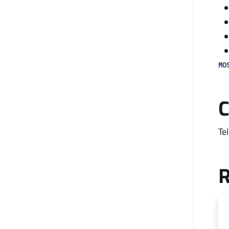
MO
Il
C
an
all
Te
L’
co
R
mon
fa
di