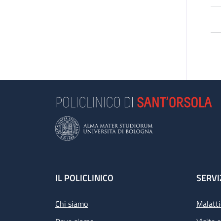
L’
pa
di 
Le
e 
se
Se
L’a
Footer
IL POLICLINICO
SERVI
Chi siamo
Malatti
Pr