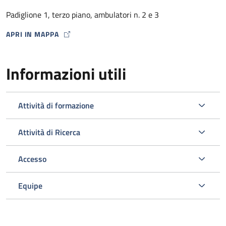
dalla Farmacia Ospedaliera con un punto di distribuzione
Padiglione 1, terzo piano, ambulatori n. 2 e 3
presso lo stesso Ambulatorio HIV) .
APRI IN MAPPA
MAP ICON
Informazioni utili
Attività di formazione
Attività di Ricerca
Accesso
L’ambulatorio si occupa inoltre dello screening e della gestione
delle comorbosità correlate all’infezione da HIV programmando
Equipe
gli esami ematici o strumentali e le visite specialistiche
opportuni nell’ambito del Policlinico.
Viene svolta un’attività di diagnosi e prevenzione