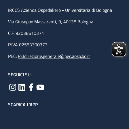
IRCCS Azienda Ospedaliero - Universitaria di Bologna
Via Giuseppe Massarenti, 9, 40138 Bologna
C.F. 92038610371
P.IVA 02553300373
PEC:
PEIdirezione.generale@pec.aosp.bo.it
SEGUICI SU
SCARICA L'APP