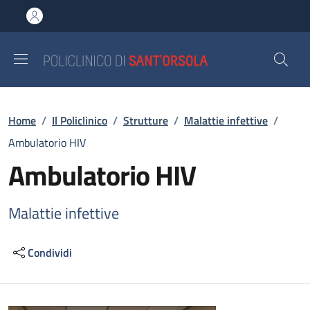
Salta al contenuto principale
Skip to footer content
Briciole di pane
Home
/
Il Policlinico
/
Strutture
/
Malattie infettive
/
Ambulatorio HIV
Ambulatorio HIV
Malattie infettive
Condividi