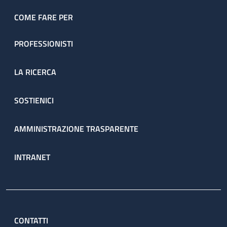
dell’ambulatorio sono prenotate direttamente dal servizio
attraverso il percorso ambulatoriale complesso (PAC).
COME FARE PER
PROFESSIONISTI
LA RICERCA
SOSTIENICI
AMMINISTRAZIONE TRASPARENTE
INTRANET
CONTATTI