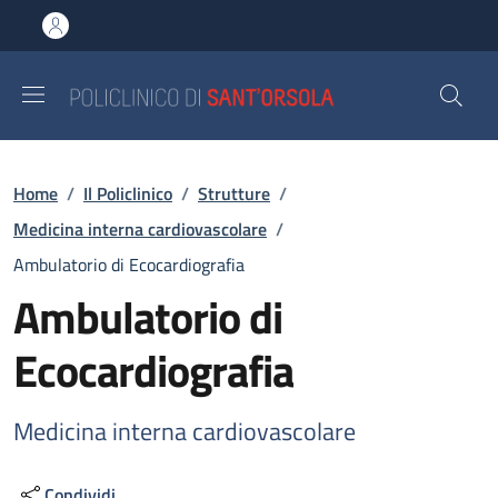
Salta al contenuto principale
Skip to footer content
Briciole di pane
Home
/
Il Policlinico
/
Strutture
/
Medicina interna cardiovascolare
/
Ambulatorio di Ecocardiografia
Ambulatorio di
Ecocardiografia
Medicina interna cardiovascolare
Condividi