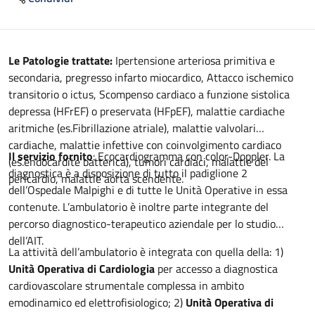
Descrizione
Le Patologie trattate:
Ipertensione arteriosa primitiva e
secondaria, pregresso infarto miocardico, Attacco ischemico
transitorio o ictus, Scompenso cardiaco a funzione sistolica
depressa (HFrEF) o preservata (HFpEF), malattie cardiache
aritmiche (es.Fibrillazione atriale), malattie valvolari
cardiache, malattie infettive con coinvolgimento cardiaco
Il servizio fornito
: Ecocardiogramma con color-Doppler. La
(es.endocardite batterica), tumori cardiaci, malattie del
diagnostica è a disposizione di tutto il padiglione 2
pericardio, malattie aorta scendente.
dell’Ospedale Malpighi e di tutte le Unità Operative in essa
contenute. L’ambulatorio è inoltre parte integrante del
percorso diagnostico-terapeutico aziendale per lo studio
dell’AIT.
La attività dell’ambulatorio è integrata con quella della: 1)
Unità Operativa di Cardiologia
per accesso a diagnostica
cardiovascolare strumentale complessa in ambito
emodinamico ed elettrofisiologico; 2)
Unità Operativa di