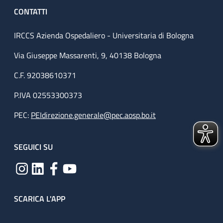
CONTATTI
IRCCS Azienda Ospedaliero - Universitaria di Bologna
Via Giuseppe Massarenti, 9, 40138 Bologna
C.F. 92038610371
P.IVA 02553300373
PEC:
PEIdirezione.generale@pec.aosp.bo.it
SEGUICI SU
SCARICA L'APP