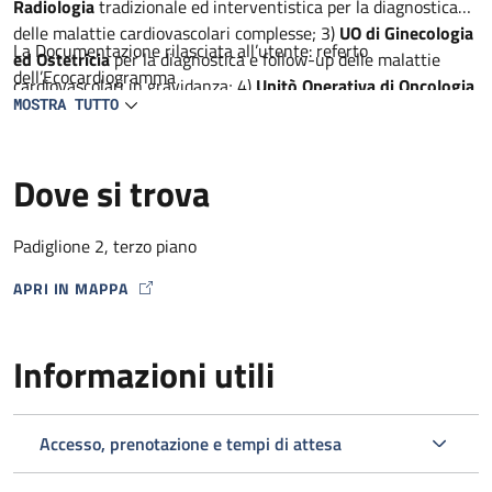
Radiologia
tradizionale ed interventistica per la diagnostica
delle malattie cardiovascolari complesse; 3)
UO di Ginecologia
La Documentazione rilasciata all’utente: referto
ed Ostetricia
per la diagnostica e follow-up delle malattie
dell’Ecocardiogramma
cardiovascolari in gravidanza; 4)
Unitò Operativa di Oncologia
MOSTRA TUTTO
per la diagnostica precoce delle complicanze cardiache dei
farmaci antineoplastici, 5)
Unità Operativa di Neurologia
per
la diagnostica ed il follow-up dei pazienti con AIT e ictus; 6)
Dove si trova
Unità semplice dipartimentale di Reumatologia e
metabolismo dell’osso
per la diagnostica delle malattie
cardiovascolari in corso di malattie infiammatorie croniche
Padiglione 2, terzo piano
APRI IN MAPPA
MAP ICON
Informazioni utili
Accesso, prenotazione e tempi di attesa