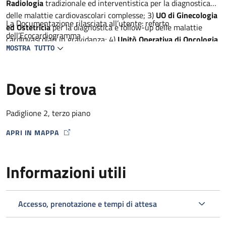
Radiologia
tradizionale ed interventistica per la diagnostica
delle malattie cardiovascolari complesse; 3)
UO di Ginecologia
La Documentazione rilasciata all’utente: referto
ed Ostetricia
per la diagnostica e follow-up delle malattie
dell’Ecocardiogramma
cardiovascolari in gravidanza; 4)
Unitò Operativa di Oncologia
MOSTRA TUTTO
per la diagnostica precoce delle complicanze cardiache dei
farmaci antineoplastici, 5)
Unità Operativa di Neurologia
per
la diagnostica ed il follow-up dei pazienti con AIT e ictus; 6)
Dove si trova
Unità semplice dipartimentale di Reumatologia e
metabolismo dell’osso
per la diagnostica delle malattie
cardiovascolari in corso di malattie infiammatorie croniche
Padiglione 2, terzo piano
APRI IN MAPPA
MAP ICON
Informazioni utili
Accesso, prenotazione e tempi di attesa