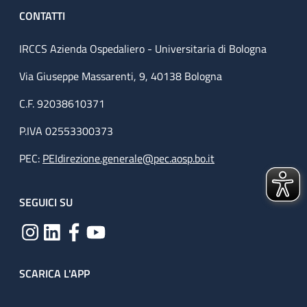
CONTATTI
IRCCS Azienda Ospedaliero - Universitaria di Bologna
Via Giuseppe Massarenti, 9, 40138 Bologna
C.F. 92038610371
P.IVA 02553300373
PEC:
PEIdirezione.generale@pec.aosp.bo.it
SEGUICI SU
SCARICA L'APP