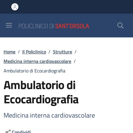
Salta al contenuto principale
Skip to footer content
Briciole di pane
Home
/
Il Policlinico
/
Strutture
/
Medicina interna cardiovascolare
/
Ambulatorio di Ecocardiografia
Ambulatorio di
Ecocardiografia
Medicina interna cardiovascolare
Condividi