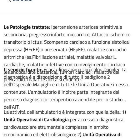
Descrizione
Le Patologie trattate:
Ipertensione arteriosa primitiva e
secondaria, pregresso infarto miocardico, Attacco ischemico
transitorio o ictus, Scompenso cardiaco a funzione sistolica
depressa (HFrEF) o preservata (HFpEF), malattie cardiache
aritmiche (es.Fibrillazione atriale), malattie valvolari
cardiache, malattie infettive con coinvolgimento cardiaco
Il servizio fornito
: Ecocardiogramma con color-Doppler. La
(es.endocardite batterica), tumori cardiaci, malattie del
diagnostica è a disposizione di tutto il padiglione 2
pericardio, malattie aorta scendente.
dell’Ospedale Malpighi e di tutte le Unità Operative in essa
contenute. L’ambulatorio è inoltre parte integrante del
percorso diagnostico-terapeutico aziendale per lo studio
dell’AIT.
La attività dell’ambulatorio è integrata con quella della: 1)
Unità Operativa di Cardiologia
per accesso a diagnostica
cardiovascolare strumentale complessa in ambito
emodinamico ed elettrofisiologico; 2)
Unità Operativa di