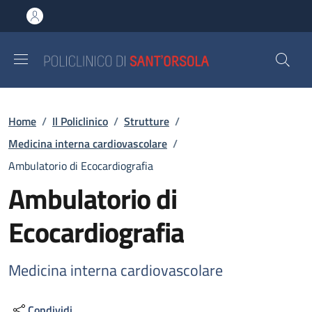
Salta al contenuto principale
Skip to footer content
Briciole di pane
Home
/
Il Policlinico
/
Strutture
/
Medicina interna cardiovascolare
/
Ambulatorio di Ecocardiografia
Ambulatorio di
Ecocardiografia
Medicina interna cardiovascolare
Condividi