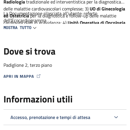
Radiologia
tradizionale ed interventistica per la diagnostica
delle malattie cardiovascolari complesse; 3)
UO di Ginecologia
La Documentazione rilasciata all’utente: referto
ed Ostetricia
per la diagnostica e follow-up delle malattie
dell’Ecocardiogramma
cardiovascolari in gravidanza; 4)
Unitò Operativa di Oncologia
MOSTRA TUTTO
per la diagnostica precoce delle complicanze cardiache dei
farmaci antineoplastici, 5)
Unità Operativa di Neurologia
per
la diagnostica ed il follow-up dei pazienti con AIT e ictus; 6)
Dove si trova
Unità semplice dipartimentale di Reumatologia e
metabolismo dell’osso
per la diagnostica delle malattie
cardiovascolari in corso di malattie infiammatorie croniche
Padiglione 2, terzo piano
APRI IN MAPPA
MAP ICON
Informazioni utili
Accesso, prenotazione e tempi di attesa