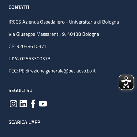
CONTATTI
IRCCS Azienda Ospedaliero - Universitaria di Bologna
Via Giuseppe Massarenti, 9, 40138 Bologna
C.F. 92038610371
P.IVA 02553300373
PEC:
PEIdirezione.generale@pec.aosp.bo.it
SEGUICI SU
SCARICA L'APP