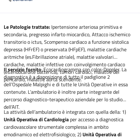
Descrizione
Le Patologie trattate:
Ipertensione arteriosa primitiva e
secondaria, pregresso infarto miocardico, Attacco ischemico
transitorio o ictus, Scompenso cardiaco a funzione sistolica
depressa (HFrEF) o preservata (HFpEF), malattie cardiache
aritmiche (es.Fibrillazione atriale), malattie valvolari
cardiache, malattie infettive con coinvolgimento cardiaco
Il servizio fornito
: Ecocardiogramma con color-Doppler. La
(es.endocardite batterica), tumori cardiaci, malattie del
diagnostica è a disposizione di tutto il padiglione 2
pericardio, malattie aorta scendente.
dell’Ospedale Malpighi e di tutte le Unità Operative in essa
contenute. L’ambulatorio è inoltre parte integrante del
percorso diagnostico-terapeutico aziendale per lo studio
dell’AIT.
La attività dell’ambulatorio è integrata con quella della: 1)
Unità Operativa di Cardiologia
per accesso a diagnostica
cardiovascolare strumentale complessa in ambito
emodinamico ed elettrofisiologico; 2)
Unità Operativa di