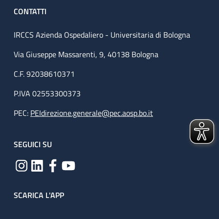
CONTATTI
IRCCS Azienda Ospedaliero - Universitaria di Bologna
Via Giuseppe Massarenti, 9, 40138 Bologna
C.F. 92038610371
P.IVA 02553300373
PEC:
PEIdirezione.generale@pec.aosp.bo.it
SEGUICI SU
SCARICA L'APP