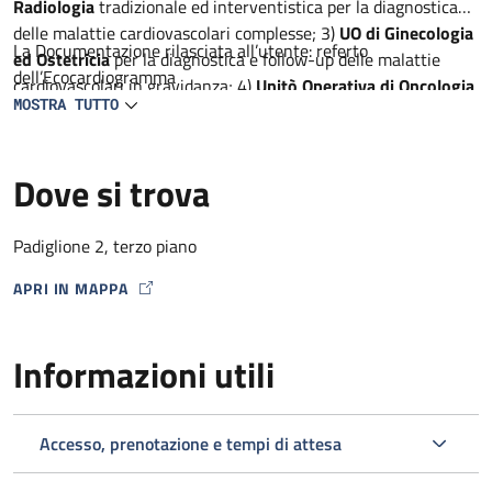
Radiologia
tradizionale ed interventistica per la diagnostica
delle malattie cardiovascolari complesse; 3)
UO di Ginecologia
La Documentazione rilasciata all’utente: referto
ed Ostetricia
per la diagnostica e follow-up delle malattie
dell’Ecocardiogramma
cardiovascolari in gravidanza; 4)
Unitò Operativa di Oncologia
MOSTRA TUTTO
per la diagnostica precoce delle complicanze cardiache dei
farmaci antineoplastici, 5)
Unità Operativa di Neurologia
per
la diagnostica ed il follow-up dei pazienti con AIT e ictus; 6)
Dove si trova
Unità semplice dipartimentale di Reumatologia e
metabolismo dell’osso
per la diagnostica delle malattie
cardiovascolari in corso di malattie infiammatorie croniche
Padiglione 2, terzo piano
APRI IN MAPPA
MAP ICON
Informazioni utili
Accesso, prenotazione e tempi di attesa