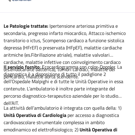
Descrizione
Le Patologie trattate:
Ipertensione arteriosa primitiva e
secondaria, pregresso infarto miocardico, Attacco ischemico
transitorio o ictus, Scompenso cardiaco a funzione sistolica
depressa (HFrEF) o preservata (HFpEF), malattie cardiache
aritmiche (es.Fibrillazione atriale), malattie valvolari
cardiache, malattie infettive con coinvolgimento cardiaco
Il servizio fornito
: Ecocardiogramma con color-Doppler. La
(es.endocardite batterica), tumori cardiaci, malattie del
diagnostica è a disposizione di tutto il padiglione 2
pericardio, malattie aorta scendente.
dell’Ospedale Malpighi e di tutte le Unità Operative in essa
contenute. L’ambulatorio è inoltre parte integrante del
percorso diagnostico-terapeutico aziendale per lo studio
dell’AIT.
La attività dell’ambulatorio è integrata con quella della: 1)
Unità Operativa di Cardiologia
per accesso a diagnostica
cardiovascolare strumentale complessa in ambito
emodinamico ed elettrofisiologico; 2)
Unità Operativa di