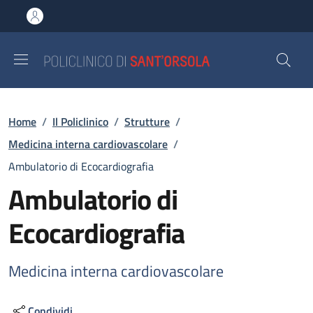
Salta al contenuto principale
Skip to footer content
Briciole di pane
Home
/
Il Policlinico
/
Strutture
/
Medicina interna cardiovascolare
/
Ambulatorio di Ecocardiografia
Ambulatorio di
Ecocardiografia
Medicina interna cardiovascolare
Condividi