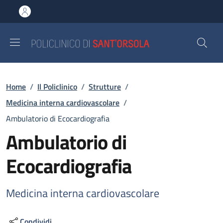
Salta al contenuto principale
Skip to footer content
Briciole di pane
Home
/
Il Policlinico
/
Strutture
/
Medicina interna cardiovascolare
/
Ambulatorio di Ecocardiografia
Ambulatorio di
Ecocardiografia
Medicina interna cardiovascolare
Condividi