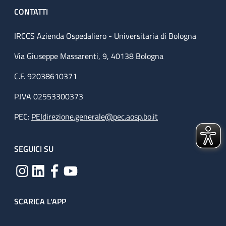
CONTATTI
IRCCS Azienda Ospedaliero - Universitaria di Bologna
Via Giuseppe Massarenti, 9, 40138 Bologna
C.F. 92038610371
P.IVA 02553300373
PEC:
PEIdirezione.generale@pec.aosp.bo.it
SEGUICI SU
SCARICA L'APP