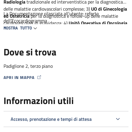
Radiologia
tradizionale ed interventistica per la diagnostica
delle malattie cardiovascolari complesse; 3)
UO di Ginecologia
La Documentazione rilasciata all’utente: referto
ed Ostetricia
per la diagnostica e follow-up delle malattie
dell’Ecocardiogramma
cardiovascolari in gravidanza; 4)
Unitò Operativa di Oncologia
MOSTRA TUTTO
per la diagnostica precoce delle complicanze cardiache dei
farmaci antineoplastici, 5)
Unità Operativa di Neurologia
per
la diagnostica ed il follow-up dei pazienti con AIT e ictus; 6)
Dove si trova
Unità semplice dipartimentale di Reumatologia e
metabolismo dell’osso
per la diagnostica delle malattie
cardiovascolari in corso di malattie infiammatorie croniche
Padiglione 2, terzo piano
APRI IN MAPPA
MAP ICON
Informazioni utili
Accesso, prenotazione e tempi di attesa