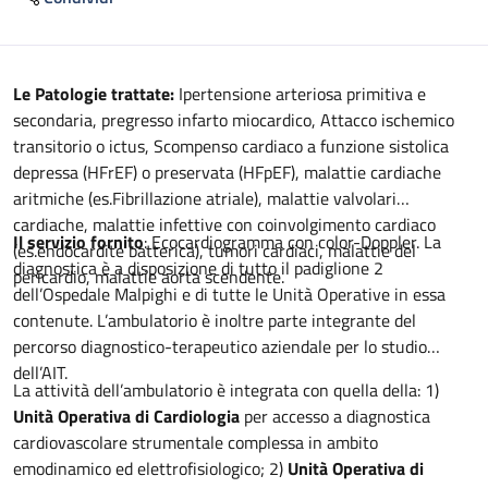
Descrizione
Le Patologie trattate:
Ipertensione arteriosa primitiva e
secondaria, pregresso infarto miocardico, Attacco ischemico
transitorio o ictus, Scompenso cardiaco a funzione sistolica
depressa (HFrEF) o preservata (HFpEF), malattie cardiache
aritmiche (es.Fibrillazione atriale), malattie valvolari
cardiache, malattie infettive con coinvolgimento cardiaco
Il servizio fornito
: Ecocardiogramma con color-Doppler. La
(es.endocardite batterica), tumori cardiaci, malattie del
diagnostica è a disposizione di tutto il padiglione 2
pericardio, malattie aorta scendente.
dell’Ospedale Malpighi e di tutte le Unità Operative in essa
contenute. L’ambulatorio è inoltre parte integrante del
percorso diagnostico-terapeutico aziendale per lo studio
dell’AIT.
La attività dell’ambulatorio è integrata con quella della: 1)
Unità Operativa di Cardiologia
per accesso a diagnostica
cardiovascolare strumentale complessa in ambito
emodinamico ed elettrofisiologico; 2)
Unità Operativa di