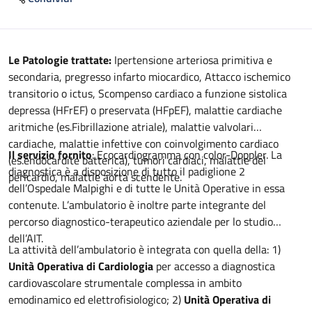
Descrizione
Le Patologie trattate:
Ipertensione arteriosa primitiva e
secondaria, pregresso infarto miocardico, Attacco ischemico
transitorio o ictus, Scompenso cardiaco a funzione sistolica
depressa (HFrEF) o preservata (HFpEF), malattie cardiache
aritmiche (es.Fibrillazione atriale), malattie valvolari
cardiache, malattie infettive con coinvolgimento cardiaco
Il servizio fornito
: Ecocardiogramma con color-Doppler. La
(es.endocardite batterica), tumori cardiaci, malattie del
diagnostica è a disposizione di tutto il padiglione 2
pericardio, malattie aorta scendente.
dell’Ospedale Malpighi e di tutte le Unità Operative in essa
contenute. L’ambulatorio è inoltre parte integrante del
percorso diagnostico-terapeutico aziendale per lo studio
dell’AIT.
La attività dell’ambulatorio è integrata con quella della: 1)
Unità Operativa di Cardiologia
per accesso a diagnostica
cardiovascolare strumentale complessa in ambito
emodinamico ed elettrofisiologico; 2)
Unità Operativa di