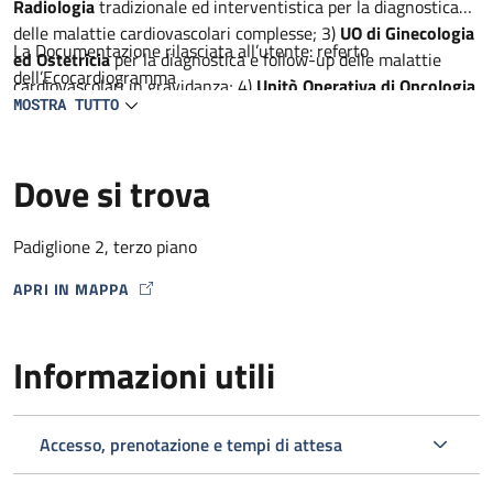
Radiologia
tradizionale ed interventistica per la diagnostica
delle malattie cardiovascolari complesse; 3)
UO di Ginecologia
La Documentazione rilasciata all’utente: referto
ed Ostetricia
per la diagnostica e follow-up delle malattie
dell’Ecocardiogramma
cardiovascolari in gravidanza; 4)
Unitò Operativa di Oncologia
MOSTRA TUTTO
per la diagnostica precoce delle complicanze cardiache dei
farmaci antineoplastici, 5)
Unità Operativa di Neurologia
per
la diagnostica ed il follow-up dei pazienti con AIT e ictus; 6)
Dove si trova
Unità semplice dipartimentale di Reumatologia e
metabolismo dell’osso
per la diagnostica delle malattie
cardiovascolari in corso di malattie infiammatorie croniche
Padiglione 2, terzo piano
APRI IN MAPPA
MAP ICON
Informazioni utili
Accesso, prenotazione e tempi di attesa