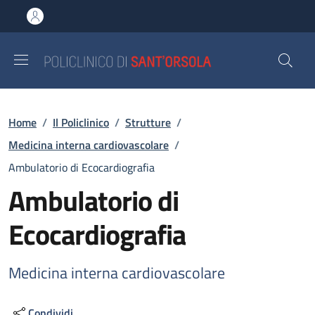
Salta al contenuto principale
Skip to footer content
Briciole di pane
Home
/
Il Policlinico
/
Strutture
/
Medicina interna cardiovascolare
/
Ambulatorio di Ecocardiografia
Ambulatorio di
Ecocardiografia
Medicina interna cardiovascolare
Condividi