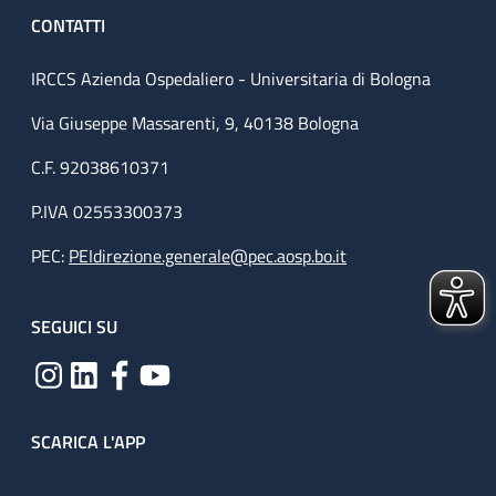
CONTATTI
IRCCS Azienda Ospedaliero - Universitaria di Bologna
Via Giuseppe Massarenti, 9, 40138 Bologna
C.F. 92038610371
P.IVA 02553300373
PEC:
PEIdirezione.generale@pec.aosp.bo.it
SEGUICI SU
SCARICA L'APP