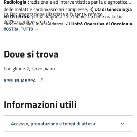
Radiologia
tradizionale ed interventistica per la diagnostica
delle malattie cardiovascolari complesse; 3)
UO di Ginecologia
La Documentazione rilasciata all’utente: referto
ed Ostetricia
per la diagnostica e follow-up delle malattie
dell’Ecocardiogramma
cardiovascolari in gravidanza; 4)
Unitò Operativa di Oncologia
MOSTRA TUTTO
per la diagnostica precoce delle complicanze cardiache dei
farmaci antineoplastici, 5)
Unità Operativa di Neurologia
per
la diagnostica ed il follow-up dei pazienti con AIT e ictus; 6)
Dove si trova
Unità semplice dipartimentale di Reumatologia e
metabolismo dell’osso
per la diagnostica delle malattie
cardiovascolari in corso di malattie infiammatorie croniche
Padiglione 2, terzo piano
APRI IN MAPPA
MAP ICON
Informazioni utili
Accesso, prenotazione e tempi di attesa