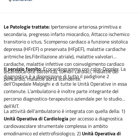
Descrizione
Le Patologie trattate:
Ipertensione arteriosa primitiva e
secondaria, pregresso infarto miocardico, Attacco ischemico
transitorio o ictus, Scompenso cardiaco a funzione sistolica
depressa (HFrEF) o preservata (HFpEF), malattie cardiache
aritmiche (es.Fibrillazione atriale), malattie valvolari
cardiache, malattie infettive con coinvolgimento cardiaco
Il servizio fornito
: Ecocardiogramma con color-Doppler. La
(es.endocardite batterica), tumori cardiaci, malattie del
diagnostica è a disposizione di tutto il padiglione 2
pericardio, malattie aorta scendente.
dell’Ospedale Malpighi e di tutte le Unità Operative in essa
contenute. L’ambulatorio è inoltre parte integrante del
percorso diagnostico-terapeutico aziendale per lo studio
dell’AIT.
La attività dell’ambulatorio è integrata con quella della: 1)
Unità Operativa di Cardiologia
per accesso a diagnostica
cardiovascolare strumentale complessa in ambito
emodinamico ed elettrofisiologico; 2)
Unità Operativa di