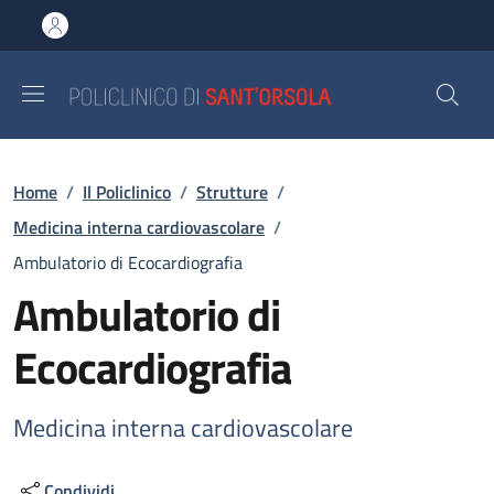
Salta al contenuto principale
Skip to footer content
Briciole di pane
Home
/
Il Policlinico
/
Strutture
/
Medicina interna cardiovascolare
/
Ambulatorio di Ecocardiografia
Ambulatorio di
Ecocardiografia
Medicina interna cardiovascolare
Condividi