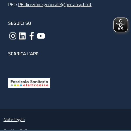
PEC:
PEIdirezione.generale@pec.aosp.bo.it
SEGUICI SU
SCARICA L'APP
Useful links section
Small prints
Note legali
Cookies Policy