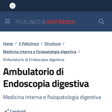
Salta al contenuto principale
Skip to footer content
Briciole di pane
Home
/
Il Policlinico
/
Strutture
/
Medicina interna e fisiopatologia digestiva
/
Ambulatorio di Endoscopia digestiva
Ambulatorio di
Endoscopia digestiva
Medicina interna e fisiopatologia digestiva
Condividi