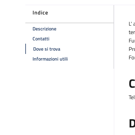
Indice
D
L'
della pagina Ambulatorio di Endoscopi
Descrizione
te
della pagina Ambulatorio di Endoscopia d
Contatti
Fu
della pagina Ambulatorio di Endosco
Pr
Dove si trova
Fo
della pagina Ambulatorio di End
Informazioni utili
C
Tel
D