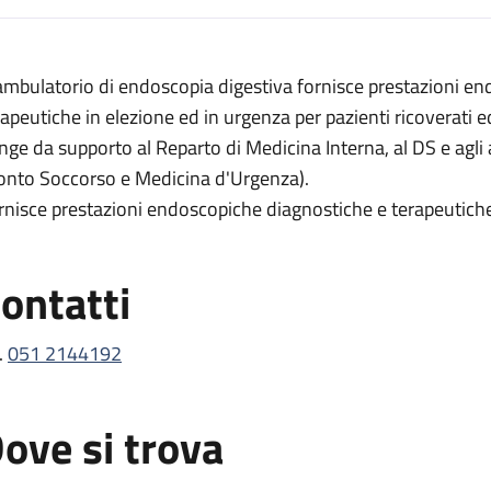
escrizione
 ambulatorio di endoscopia digestiva fornisce prestazioni e
a digestiva
rapeutiche in elezione ed in urgenza per pazienti ricoverati e
igestiva
nge da supporto al Reparto di Medicina Interna, al DS e agli al
pia digestiva
onto Soccorso e Medicina d'Urgenza).
rnisce prestazioni endoscopiche diagnostiche e terapeutiche 
oscopia digestiva
ontatti
.
051 2144192
ove si trova