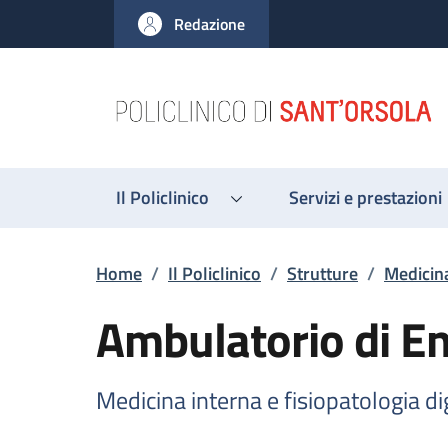
Salta al contenuto principale
Skip to footer content
Redazione
Il Policlinico
Servizi e prestazioni
Briciole di pane
Home
/
Il Policlinico
/
Strutture
/
Medicina
Ambulatorio di En
Medicina interna e fisiopatologia di