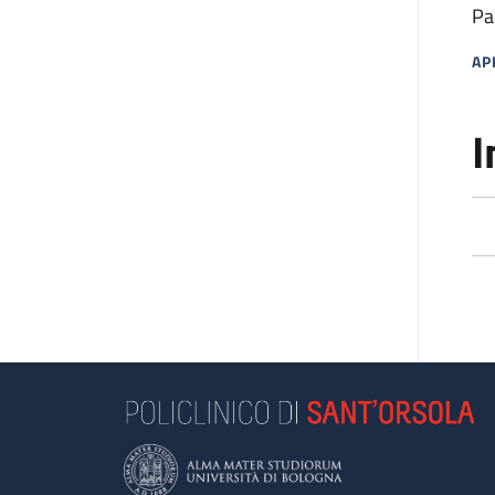
Pa
AP
MA
I