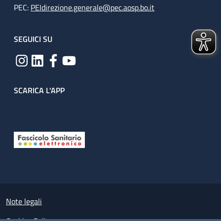
PEC:
PEIdirezione.generale@pec.aosp.bo.it
SEGUICI SU
SCARICA L'APP
Useful links section
Small prints
Note legali
Cookies Policy