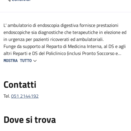
Descrizione
L' ambulatorio di endoscopia digestiva fornisce prestazioni
endoscopiche sia diagnostiche che terapeutiche in elezione ed
in urgenza per pazienti ricoverati ed ambulatoriali.
Funge da supporto al Reparto di Medicina Interna, al DS e agli
altri Reparti e DS del Policlinico (inclusi Pronto Soccorso e
Medicina d'Urgenza).
MOSTRA TUTTO
Fornisce prestazioni endoscopiche diagnostiche e terapeutiche
in urgenza, in elezione e follow-up.
Contatti
Tel.
051 2144192
Dove si trova