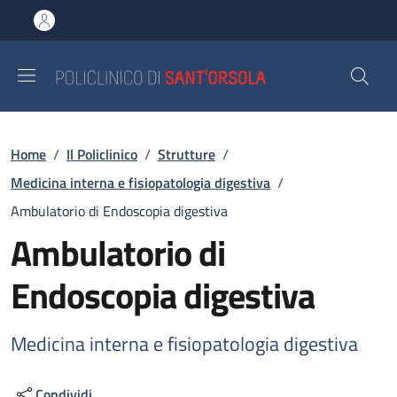
Salta al contenuto principale
Skip to footer content
Briciole di pane
Home
/
Il Policlinico
/
Strutture
/
Medicina interna e fisiopatologia digestiva
/
Ambulatorio di Endoscopia digestiva
Ambulatorio di
Endoscopia digestiva
Medicina interna e fisiopatologia digestiva
Condividi