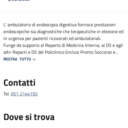
Descrizione
L' ambulatorio di endoscopia digestiva fornisce prestazioni
endoscopiche sia diagnostiche che terapeutiche in elezione ed
in urgenza per pazienti ricoverati ed ambulatoriali.
Funge da supporto al Reparto di Medicina Interna, al DS e agli
altri Reparti e DS del Policlinico (inclusi Pronto Soccorso e
Medicina d'Urgenza).
MOSTRA TUTTO
Fornisce prestazioni endoscopiche diagnostiche e terapeutiche
in urgenza, in elezione e follow-up.
Contatti
Tel.
051 2144192
Dove si trova