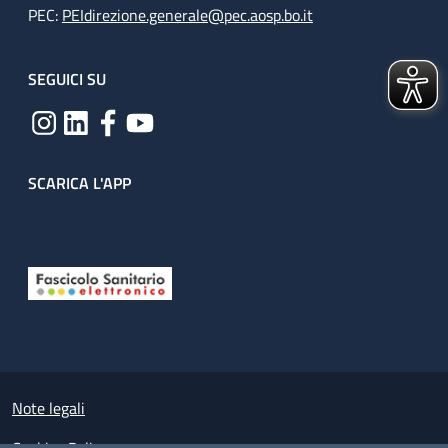
PEC:
PEIdirezione.generale@pec.aosp.bo.it
SEGUICI SU
SCARICA L'APP
Useful links section
Small prints
Note legali
Cookies Policy