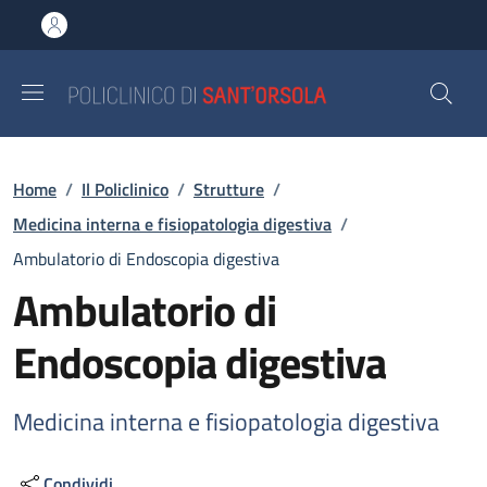
Salta al contenuto principale
Skip to footer content
Briciole di pane
Home
/
Il Policlinico
/
Strutture
/
Medicina interna e fisiopatologia digestiva
/
Ambulatorio di Endoscopia digestiva
Ambulatorio di
Endoscopia digestiva
Medicina interna e fisiopatologia digestiva
Condividi