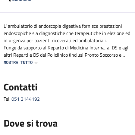
Descrizione
L' ambulatorio di endoscopia digestiva fornisce prestazioni
endoscopiche sia diagnostiche che terapeutiche in elezione ed
in urgenza per pazienti ricoverati ed ambulatoriali.
Funge da supporto al Reparto di Medicina Interna, al DS e agli
altri Reparti e DS del Policlinico (inclusi Pronto Soccorso e
Medicina d'Urgenza).
MOSTRA TUTTO
Fornisce prestazioni endoscopiche diagnostiche e terapeutiche
in urgenza, in elezione e follow-up.
Contatti
Tel.
051 2144192
Dove si trova