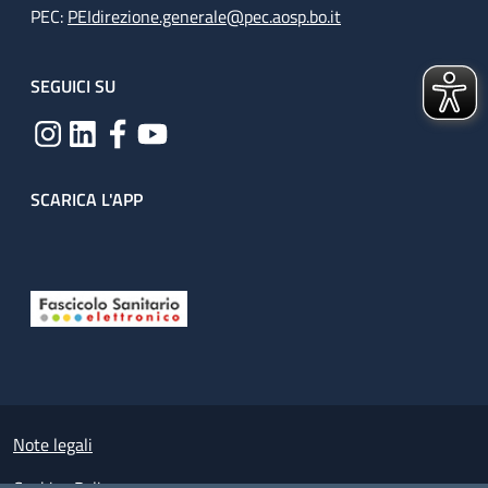
PEC:
PEIdirezione.generale@pec.aosp.bo.it
SEGUICI SU
SCARICA L'APP
Useful links section
Small prints
Note legali
Cookies Policy