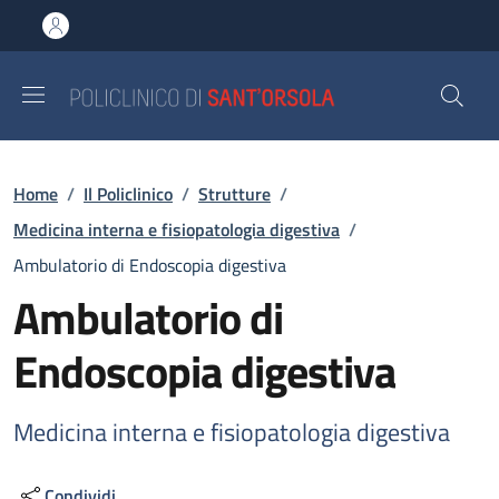
Salta al contenuto principale
Skip to footer content
Briciole di pane
Home
/
Il Policlinico
/
Strutture
/
Medicina interna e fisiopatologia digestiva
/
Ambulatorio di Endoscopia digestiva
Ambulatorio di
Endoscopia digestiva
Medicina interna e fisiopatologia digestiva
Condividi