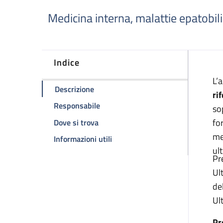
Medicina interna, malattie epatobil
Indice
D
L’
della pagina Ambulatorio di ecografia 
Descrizione
ri
della pagina Ambulatorio di ecografi
Responsabile
so
della pagina Ambulatorio di ecografi
for
Dove si trova
me
della pagina Ambulatorio di ecog
Informazioni utili
ul
Pr
Ul
de
Ul
Pr