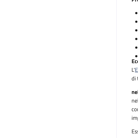
Ec
L'
E
di 
ne
ne
co
im
Es