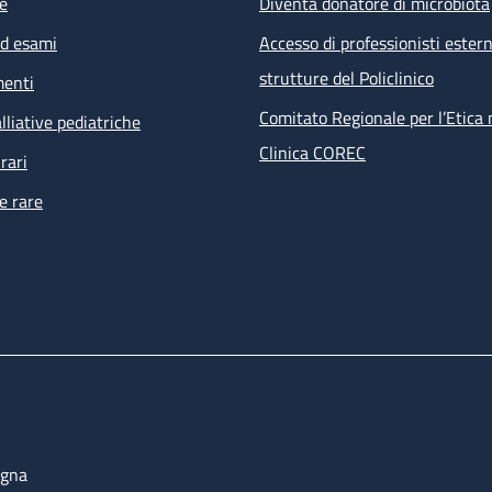
e
Diventa donatore di microbiota
ed esami
Accesso di professionisti estern
strutture del Policlinico
menti
Comitato Regionale per l’Etica 
lliative pediatriche
Clinica COREC
rari
e rare
ogna