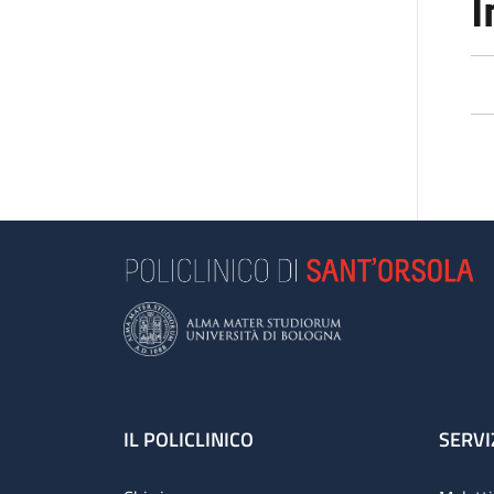
I
Footer
IL POLICLINICO
SERVI