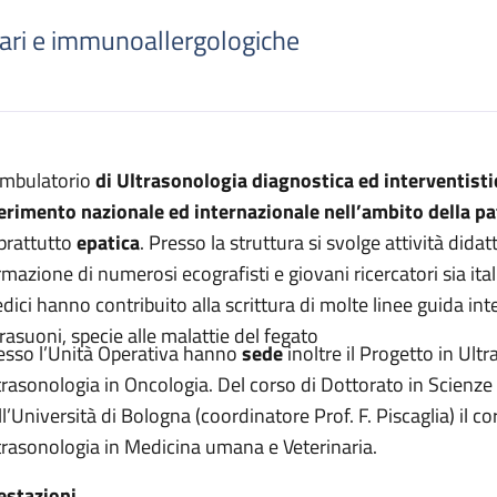
iari e immunoallergologiche
escrizione
ambulatorio
di Ultrasonologia diagnostica ed interventisti
diagnostica ed interventistica
ferimento nazionale ed internazionale nell’ambito della p
a diagnostica ed interventistica
prattutto
epatica
. Presso la struttura si svolge attività didat
a diagnostica ed interventistica
mazione di numerosi ecografisti e giovani ricercatori sia italia
dici hanno contribuito alla scrittura di molte linee guida inte
rafia diagnostica ed interventistica
trasuoni, specie alle malattie del fegato
esso l’Unità Operativa hanno
sede
inoltre il Progetto in Ult
trasonologia in Oncologia. Del corso di Dottorato in Scienze 
ll’Università di Bologna (coordinatore Prof. F. Piscaglia) il c
trasonologia in Medicina umana e Veterinari
estazioni