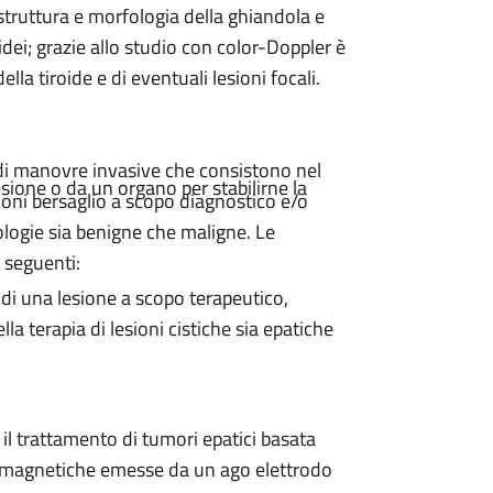
 struttura e morfologia della ghiandola e
dei; grazie allo studio con color-Doppler è
la tiroide e di eventuali lesioni focali.
di manovre invasive che consistono nel
lesione o da un organo per stabilirne la
ioni bersaglio a scopo diagnostico e/o
ologie sia benigne che maligne. Le
 seguenti:
 di una lesione a scopo terapeutico,
la terapia di lesioni cistiche sia epatiche
il trattamento di tumori epatici basata
tromagnetiche emesse da un ago elettrodo