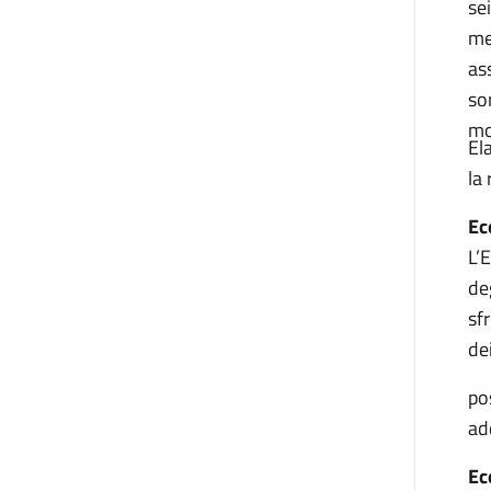
se
me
as
so
mo
El
la
Ec
L’
de
sf
dei
po
ad
Ec