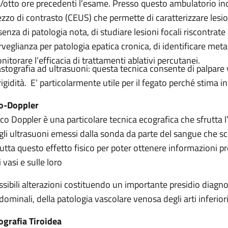
i/otto ore precedenti l’esame. Presso questo ambulatorio ino
zzo di contrasto (CEUS) che permette di caratterizzare lesio
senza di patologia nota, di studiare lesioni focali riscontrat
rveglianza per patologia epatica cronica, di identificare metas
nitorare l’efficacia di trattamenti ablativi percutanei.
astografia ad ultrasuoni: questa tecnica consente di palpare 
 rigidità. E’ particolarmente utile per il fegato perché stima 
o-Doppler
Eco Doppler è una particolare tecnica ecografica che sfrutta l
gli ultrasuoni emessi dalla sonda da parte del sangue che scor
rutta questo effetto fisico per poter ottenere informazioni pr
 vasi e sulle loro
ssibili alterazioni costituendo un importante presidio diagno
dominali, della patologia vascolare venosa degli arti inferiori
ografia Tiroidea