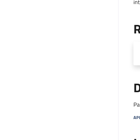
in
R
D
Pa
AP
MA