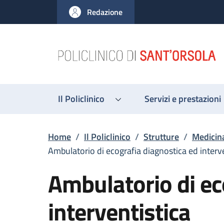
Salta al contenuto principale
Skip to footer content
Redazione
Il Policlinico
Servizi e prestazioni
Briciole di pane
Home
/
Il Policlinico
/
Strutture
/
Medicina
Ambulatorio di ecografia diagnostica ed interv
Ambulatorio di ec
interventistica