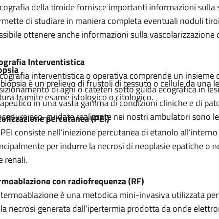
ecografia della tiroide fornisce importanti informazioni sulla
rmette di studiare in maniera completa eventuali noduli tiroi
ssibile ottenere anche informazioni sulla vascolarizzazione del
ograf
ia Interventistica
opsia
ecografia interventistica o operativa comprende un insieme 
 biopsia è un prelievo di frustoli di tessuto o cellule da una 
sizionamento di aghi o cateteri sotto guida ecografica in les
tura tramite esame istologico o citologico.
rapeutico in una vasta gamma di condizioni cliniche e di pat
ocedure eco-guidate realizzate nei nostri ambulatori sono le
colizzazione percutanea (PEI)
 PEI consiste nell’iniezione percutanea di etanolo all’interno
incipalmente per indurre la necrosi di neoplasie epatiche o nel
 renali.
rmoablazione con radiofrequenza (RF)
 termoablazione è una metodica mini-invasiva utilizzata per 
lla necrosi generata dall’ipertermia prodotta da onde elet