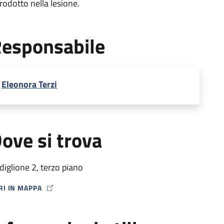
trodotto nella lesione.
esponsabile
Eleonora Terzi
ove si trova
diglione 2, terzo piano
RI IN MAPPA
P ICON