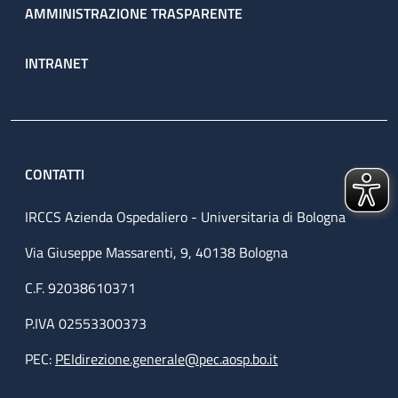
AMMINISTRAZIONE TRASPARENTE
INTRANET
CONTATTI
IRCCS Azienda Ospedaliero - Universitaria di Bologna
Via Giuseppe Massarenti, 9, 40138 Bologna
C.F. 92038610371
P.IVA 02553300373
PEC:
PEIdirezione.generale@pec.aosp.bo.it