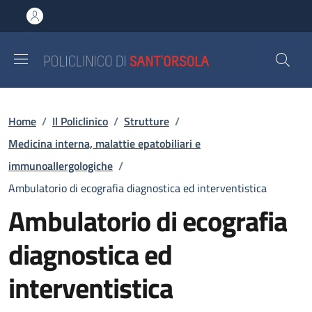
Salta al contenuto principale
Skip to footer content
Briciole di pane
Home
/
Il Policlinico
/
Strutture
/
Medicina interna, malattie epatobiliari e
immunoallergologiche
/
Ambulatorio di ecografia diagnostica ed interventistica
Ambulatorio di ecografia
diagnostica ed
interventistica