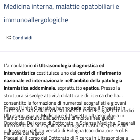
Medicina interna, malattie epatobiliari e
immunoallergologiche
Condividi
Descrizione
L’ambulatorio
di Ultrasonologia diagnostica ed
interventistica
costituisce uno dei
centri di riferimento
nazionale ed internazionale nell’ambito della patologia
internistica addominale
, soprattutto
epatica
. Presso la
struttura si svolge attività didattica e di ricerca che ha
consentito la formazione di numerosi ecografisti e giovani
Presso l’Unità Operativa hanno
sede
inoltre il Progetto in
ricercatori sia italiani che stranieri. Il Prof.Piscaglia ed i medici
Ultrasonologia in Medicina e il Progetto Ultrasonologia in
hanno contribuito alla scrittura di molte linee guida
Oncologia. Del corso di Dottorato in Scienze Mediche, Generali
internazionale alle applicazioni degli ultrasuoni, specie alle
e dei servizi dell’Università di Bologna (coordinatore Prof. F.
malattie del fegato
Piscaglia) il corso del Dottorato di Ricerca in Ultrasonologia in