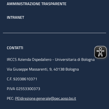
AMMINISTRAZIONE TRASPARENTE
INTRANET
CONTATTI
IRCCS Azienda Ospedaliero - Universitaria di Bologna
Via Giuseppe Massarenti, 9, 40138 Bologna
C.F. 92038610371
P.IVA 02553300373
PEC:
PEIdirezione.generale@pec.aosp.bo.it