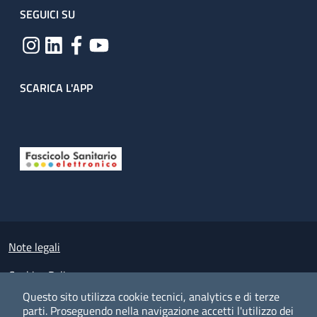
SEGUICI SU
SCARICA L'APP
Useful links section
Small prints
Note legali
Cookies Policy
Questo sito utilizza cookie tecnici, analytics e di terze
Policy privacy e protezione del dato personale
parti.
Proseguendo nella navigazione accetti l'utilizzo dei