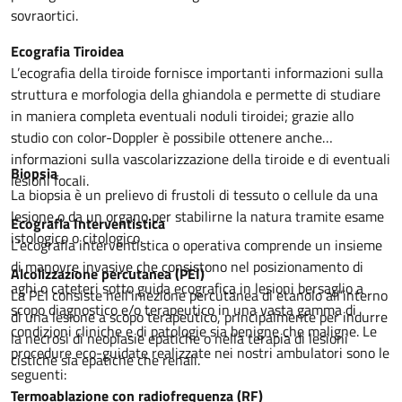
sovraortici.
Ecografia Tiroidea
L’ecografia della tiroide fornisce importanti informazioni sulla
struttura e morfologia della ghiandola e permette di studiare
in maniera completa eventuali noduli tiroidei; grazie allo
studio con color-Doppler è possibile ottenere anche
informazioni sulla vascolarizzazione della tiroide e di eventuali
Biopsia
lesioni focali.
La biopsia è un prelievo di frustoli di tessuto o cellule da una
lesione o da un organo per stabilirne la natura tramite esame
Ecograf
ia Interventistica
istologico o citologico.
L’ecografia interventistica o operativa comprende un insieme
di manovre invasive che consistono nel posizionamento di
Alcolizzazione percutanea (PEI)
aghi o cateteri sotto guida ecografica in lesioni bersaglio a
La PEI consiste nell’iniezione percutanea di etanolo all’interno
scopo diagnostico e/o terapeutico in una vasta gamma di
di una lesione a scopo terapeutico, principalmente per indurre
condizioni cliniche e di patologie sia benigne che maligne. Le
la necrosi di neoplasie epatiche o nella terapia di lesioni
procedure eco-guidate realizzate nei nostri ambulatori sono le
cistiche sia epatiche che renali.
seguenti:
Termoablazione con radiofrequenza (RF)