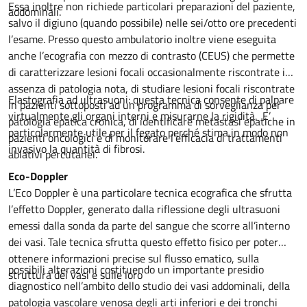
Essa inoltre non richiede particolari preparazioni del paziente,
addominali.
salvo il digiuno (quando possibile) nelle sei/otto ore precedenti
l’esame. Presso questo ambulatorio inoltre viene eseguita
anche l’ecografia con mezzo di contrasto (CEUS) che permette
di caratterizzare lesioni focali occasionalmente riscontrate in
assenza di patologia nota, di studiare lesioni focali riscontrate
Elastografia ad ultrasuoni: questa tecnica consente di palpare
in pazienti sottoposti ad un programma di sorveglianza per
virtualmente gli organi interni e misurarne la rigidità. E’
patologia epatica cronica, di identificare metastasi epatiche in
particolarmente utile per il fegato perché stima in modo non
pazienti oncologici e di monitorare l’efficacia di trattamenti
invasivo la quantità di fibrosi.
ablativi percutanei.
Eco-Doppler
L’Eco Doppler è una particolare tecnica ecografica che sfrutta
l’effetto Doppler, generato dalla riflessione degli ultrasuoni
emessi dalla sonda da parte del sangue che scorre all’interno
dei vasi. Tale tecnica sfrutta questo effetto fisico per poter
ottenere informazioni precise sul flusso ematico, sulla
possibili alterazioni costituendo un importante presidio
struttura dei vasi e sulle loro
diagnostico nell’ambito dello studio dei vasi addominali, della
patologia vascolare venosa degli arti inferiori e dei tronchi