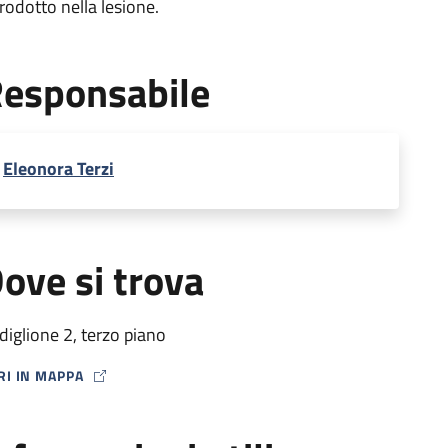
trodotto nella lesione.
esponsabile
Eleonora Terzi
ove si trova
diglione 2, terzo piano
RI IN MAPPA
P ICON