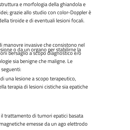
 struttura e morfologia della ghiandola e
dei; grazie allo studio con color-Doppler è
la tiroide e di eventuali lesioni focali.
di manovre invasive che consistono nel
lesione o da un organo per stabilirne la
ioni bersaglio a scopo diagnostico e/o
ologie sia benigne che maligne. Le
 seguenti:
 di una lesione a scopo terapeutico,
la terapia di lesioni cistiche sia epatiche
il trattamento di tumori epatici basata
tromagnetiche emesse da un ago elettrodo