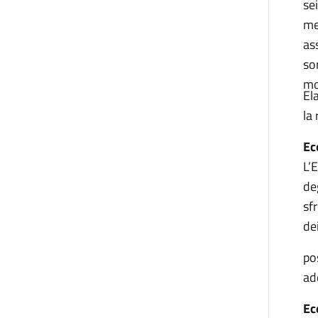
se
me
as
so
mo
El
la
Ec
L’
de
sf
dei
po
ad
Ec