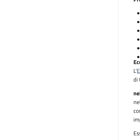
Ec
L'
E
di 
ne
ne
co
im
Es