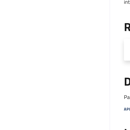
in
R
D
Pa
AP
MA