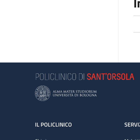
I
Footer
IL POLICLINICO
SERVI