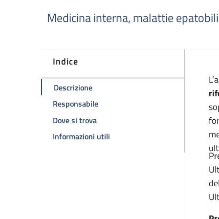
Medicina interna, malattie epatobil
Indice
D
L’
della pagina Ambulatorio di ecografia 
Descrizione
ri
della pagina Ambulatorio di ecografi
Responsabile
so
della pagina Ambulatorio di ecografi
for
Dove si trova
me
della pagina Ambulatorio di ecog
Informazioni utili
ul
Pr
Ul
de
Ul
Pr