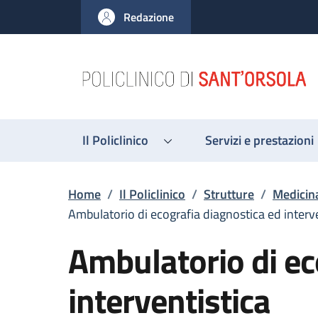
Salta al contenuto principale
Skip to footer content
Redazione
Il Policlinico
Servizi e prestazioni
Briciole di pane
Home
/
Il Policlinico
/
Strutture
/
Medicina
Ambulatorio di ecografia diagnostica ed interv
Ambulatorio di ec
interventistica