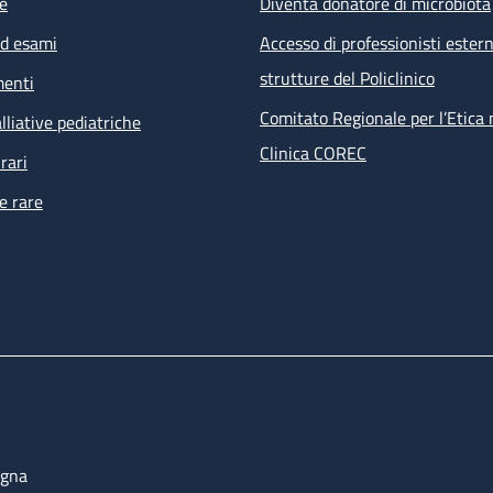
e
Diventa donatore di microbiota
ed esami
Accesso di professionisti estern
strutture del Policlinico
menti
Comitato Regionale per l’Etica 
lliative pediatriche
Clinica COREC
rari
e rare
ogna