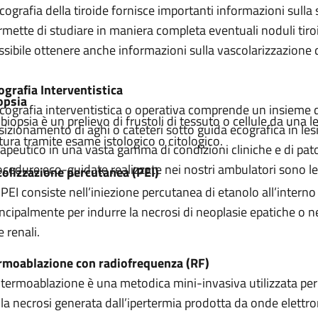
ecografia della tiroide fornisce importanti informazioni sulla
rmette di studiare in maniera completa eventuali noduli tiroi
ssibile ottenere anche informazioni sulla vascolarizzazione del
ograf
ia Interventistica
opsia
ecografia interventistica o operativa comprende un insieme 
 biopsia è un prelievo di frustoli di tessuto o cellule da una 
sizionamento di aghi o cateteri sotto guida ecografica in les
tura tramite esame istologico o citologico.
rapeutico in una vasta gamma di condizioni cliniche e di pat
ocedure eco-guidate realizzate nei nostri ambulatori sono le
colizzazione percutanea (PEI)
 PEI consiste nell’iniezione percutanea di etanolo all’interno
incipalmente per indurre la necrosi di neoplasie epatiche o nel
 renali.
rmoablazione con radiofrequenza (RF)
 termoablazione è una metodica mini-invasiva utilizzata per 
lla necrosi generata dall’ipertermia prodotta da onde elet