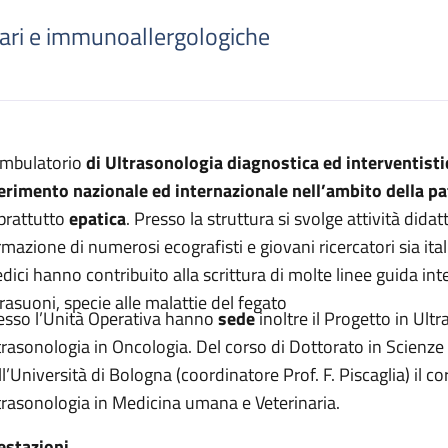
iari e immunoallergologiche
escrizione
ambulatorio
di Ultrasonologia diagnostica ed interventisti
diagnostica ed interventistica
ferimento nazionale ed internazionale nell’ambito della p
a diagnostica ed interventistica
prattutto
epatica
. Presso la struttura si svolge attività didat
a diagnostica ed interventistica
mazione di numerosi ecografisti e giovani ricercatori sia italia
dici hanno contribuito alla scrittura di molte linee guida inte
rafia diagnostica ed interventistica
trasuoni, specie alle malattie del fegato
esso l’Unità Operativa hanno
sede
inoltre il Progetto in Ult
trasonologia in Oncologia. Del corso di Dottorato in Scienze 
ll’Università di Bologna (coordinatore Prof. F. Piscaglia) il c
trasonologia in Medicina umana e Veterinari
estazioni