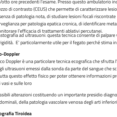
i/otto ore precedenti l’esame. Presso questo ambulatorio ino
zzo di contrasto (CEUS) che permette di caratterizzare lesio
senza di patologia nota, di studiare lesioni focali riscontrat
rveglianza per patologia epatica cronica, di identificare metas
nitorare l’efficacia di trattamenti ablativi percutanei.
astografia ad ultrasuoni: questa tecnica consente di palpare 
 rigidità. E’ particolarmente utile per il fegato perché stima 
o-Doppler
Eco Doppler è una particolare tecnica ecografica che sfrutta l
gli ultrasuoni emessi dalla sonda da parte del sangue che scor
rutta questo effetto fisico per poter ottenere informazioni pr
 vasi e sulle loro
ssibili alterazioni costituendo un importante presidio diagno
dominali, della patologia vascolare venosa degli arti inferiori
ografia Tiroidea