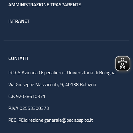
AMMINISTRAZIONE TRASPARENTE
INTRANET
CONTATTI
IRCCS Azienda Ospedaliero - Universitaria di Bologna
Via Giuseppe Massarenti, 9, 40138 Bologna
C.F. 92038610371
P.IVA 02553300373
PEC:
PEIdirezione.generale@pec.aosp.bo.it