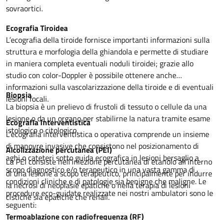
sovraortici.
Ecografia Tiroidea
L’ecografia della tiroide fornisce importanti informazioni sulla
struttura e morfologia della ghiandola e permette di studiare
in maniera completa eventuali noduli tiroidei; grazie allo
studio con color-Doppler è possibile ottenere anche
informazioni sulla vascolarizzazione della tiroide e di eventuali
Biopsia
lesioni focali.
La biopsia è un prelievo di frustoli di tessuto o cellule da una
lesione o da un organo per stabilirne la natura tramite esame
Ecograf
ia Interventistica
istologico o citologico.
L’ecografia interventistica o operativa comprende un insieme
di manovre invasive che consistono nel posizionamento di
Alcolizzazione percutanea (PEI)
aghi o cateteri sotto guida ecografica in lesioni bersaglio a
La PEI consiste nell’iniezione percutanea di etanolo all’interno
scopo diagnostico e/o terapeutico in una vasta gamma di
di una lesione a scopo terapeutico, principalmente per indurre
condizioni cliniche e di patologie sia benigne che maligne. Le
la necrosi di neoplasie epatiche o nella terapia di lesioni
procedure eco-guidate realizzate nei nostri ambulatori sono le
cistiche sia epatiche che renali.
seguenti:
Termoablazione con radiofrequenza (RF)