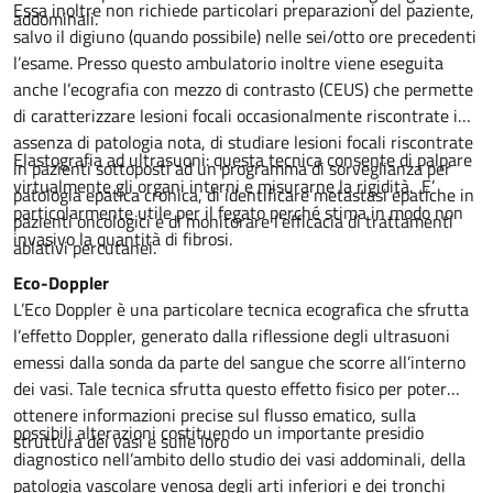
Essa inoltre non richiede particolari preparazioni del paziente,
addominali.
salvo il digiuno (quando possibile) nelle sei/otto ore precedenti
l’esame. Presso questo ambulatorio inoltre viene eseguita
anche l’ecografia con mezzo di contrasto (CEUS) che permette
di caratterizzare lesioni focali occasionalmente riscontrate in
assenza di patologia nota, di studiare lesioni focali riscontrate
Elastografia ad ultrasuoni: questa tecnica consente di palpare
in pazienti sottoposti ad un programma di sorveglianza per
virtualmente gli organi interni e misurarne la rigidità. E’
patologia epatica cronica, di identificare metastasi epatiche in
particolarmente utile per il fegato perché stima in modo non
pazienti oncologici e di monitorare l’efficacia di trattamenti
invasivo la quantità di fibrosi.
ablativi percutanei.
Eco-Doppler
L’Eco Doppler è una particolare tecnica ecografica che sfrutta
l’effetto Doppler, generato dalla riflessione degli ultrasuoni
emessi dalla sonda da parte del sangue che scorre all’interno
dei vasi. Tale tecnica sfrutta questo effetto fisico per poter
ottenere informazioni precise sul flusso ematico, sulla
possibili alterazioni costituendo un importante presidio
struttura dei vasi e sulle loro
diagnostico nell’ambito dello studio dei vasi addominali, della
patologia vascolare venosa degli arti inferiori e dei tronchi