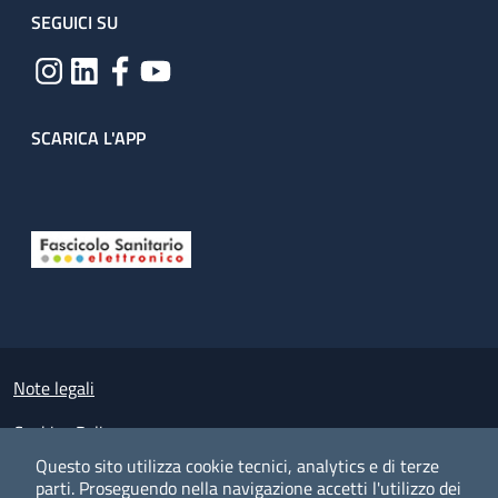
SEGUICI SU
SCARICA L'APP
Useful links section
Small prints
Note legali
Cookies Policy
Questo sito utilizza cookie tecnici, analytics e di terze
Policy privacy e protezione del dato personale
parti.
Proseguendo nella navigazione accetti l'utilizzo dei