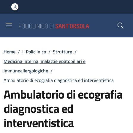
Salta al contenuto principale
Skip to footer content
Briciole di pane
Home
/
Il Policlinico
/
Strutture
/
Medicina interna, malattie epatobiliari e
immunoallergologiche
/
Ambulatorio di ecografia diagnostica ed interventistica
Ambulatorio di ecografia
diagnostica ed
interventistica