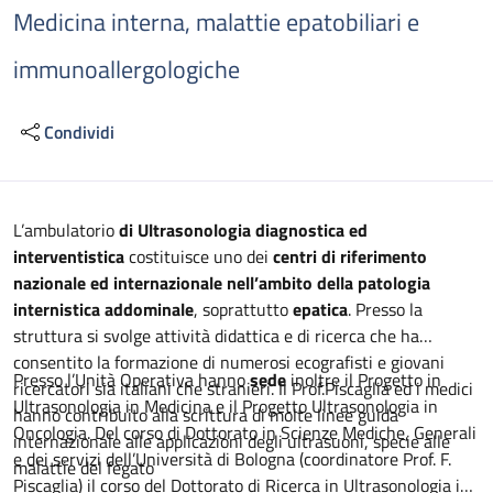
Medicina interna, malattie epatobiliari e
immunoallergologiche
Condividi
Descrizione
L’ambulatorio
di Ultrasonologia diagnostica ed
interventistica
costituisce uno dei
centri di riferimento
nazionale ed internazionale nell’ambito della patologia
internistica addominale
, soprattutto
epatica
. Presso la
struttura si svolge attività didattica e di ricerca che ha
consentito la formazione di numerosi ecografisti e giovani
Presso l’Unità Operativa hanno
sede
inoltre il Progetto in
ricercatori sia italiani che stranieri. Il Prof.Piscaglia ed i medici
Ultrasonologia in Medicina e il Progetto Ultrasonologia in
hanno contribuito alla scrittura di molte linee guida
Oncologia. Del corso di Dottorato in Scienze Mediche, Generali
internazionale alle applicazioni degli ultrasuoni, specie alle
e dei servizi dell’Università di Bologna (coordinatore Prof. F.
malattie del fegato
Piscaglia) il corso del Dottorato di Ricerca in Ultrasonologia in