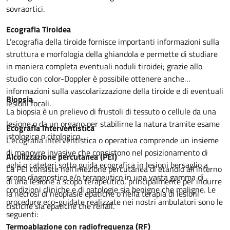
sovraortici.
Ecografia Tiroidea
L’ecografia della tiroide fornisce importanti informazioni sulla
struttura e morfologia della ghiandola e permette di studiare
in maniera completa eventuali noduli tiroidei; grazie allo
studio con color-Doppler è possibile ottenere anche
informazioni sulla vascolarizzazione della tiroide e di eventuali
Biopsia
lesioni focali.
La biopsia è un prelievo di frustoli di tessuto o cellule da una
lesione o da un organo per stabilirne la natura tramite esame
Ecograf
ia Interventistica
istologico o citologico.
L’ecografia interventistica o operativa comprende un insieme
di manovre invasive che consistono nel posizionamento di
Alcolizzazione percutanea (PEI)
aghi o cateteri sotto guida ecografica in lesioni bersaglio a
La PEI consiste nell’iniezione percutanea di etanolo all’interno
scopo diagnostico e/o terapeutico in una vasta gamma di
di una lesione a scopo terapeutico, principalmente per indurre
condizioni cliniche e di patologie sia benigne che maligne. Le
la necrosi di neoplasie epatiche o nella terapia di lesioni
procedure eco-guidate realizzate nei nostri ambulatori sono le
cistiche sia epatiche che renali.
seguenti:
Termoablazione con radiofrequenza (RF)