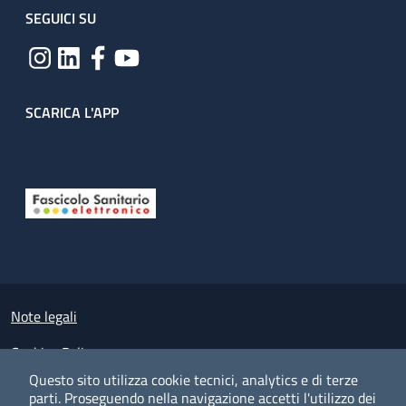
SEGUICI SU
SCARICA L'APP
Useful links section
Small prints
Note legali
Cookies Policy
Questo sito utilizza cookie tecnici, analytics e di terze
Policy privacy e protezione del dato personale
parti.
Proseguendo nella navigazione accetti l'utilizzo dei