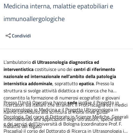
Medicina interna, malattie epatobiliari e
immunoallergologiche
Condividi
Descrizione
L’ambulatorio
di Ultrasonologia diagnostica ed
interventistica
costituisce uno dei
centri di riferimento
nazionale ed internazionale nell’ambito della patologia
internistica addominale
, soprattutto
epatica
. Presso la
struttura si svolge attività didattica e di ricerca che ha
consentito la formazione di numerosi ecografisti e giovani
Presso l’Unità Operativa hanno
sede
inoltre il Progetto in
ricercatori sia italiani che stranieri. Il Prof.Piscaglia ed i medici
Ultrasonologia in Medicina e il Progetto Ultrasonologia in
hanno contribuito alla scrittura di molte linee guida
Oncologia. Del corso di Dottorato in Scienze Mediche, Generali
internazionale alle applicazioni degli ultrasuoni, specie alle
e dei servizi dell’Università di Bologna (coordinatore Prof. F.
malattie del fegato
Piscaglia) il corso del Dottorato di Ricerca in Ultrasonologia in