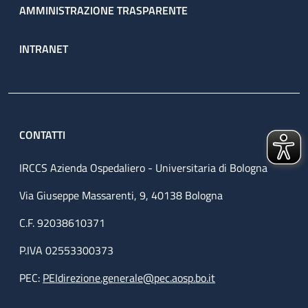
AMMINISTRAZIONE TRASPARENTE
INTRANET
CONTATTI
IRCCS Azienda Ospedaliero - Universitaria di Bologna
Via Giuseppe Massarenti, 9, 40138 Bologna
C.F. 92038610371
P.IVA 02553300373
PEC:
PEIdirezione.generale@pec.aosp.bo.it