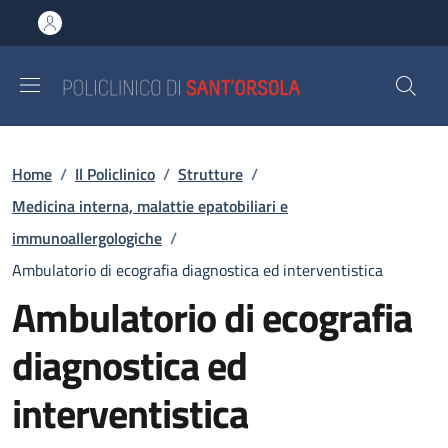
Salta al contenuto principale
Skip to footer content
Briciole di pane
Home
/
Il Policlinico
/
Strutture
/
Medicina interna, malattie epatobiliari e
immunoallergologiche
/
Ambulatorio di ecografia diagnostica ed interventistica
Ambulatorio di ecografia
diagnostica ed
interventistica