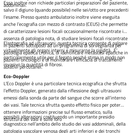
Essa inoltre non richiede particolari preparazioni del paziente,
addominali.
salvo il digiuno (quando possibile) nelle sei/otto ore precedenti
l’esame. Presso questo ambulatorio inoltre viene eseguita
anche l’ecografia con mezzo di contrasto (CEUS) che permette
di caratterizzare lesioni focali occasionalmente riscontrate in
assenza di patologia nota, di studiare lesioni focali riscontrate
Elastografia ad ultrasuoni: questa tecnica consente di palpare
in pazienti sottoposti ad un programma di sorveglianza per
virtualmente gli organi interni e misurarne la rigidità. E’
patologia epatica cronica, di identificare metastasi epatiche in
particolarmente utile per il fegato perché stima in modo non
pazienti oncologici e di monitorare l’efficacia di trattamenti
invasivo la quantità di fibrosi.
ablativi percutanei.
Eco-Doppler
L’Eco Doppler è una particolare tecnica ecografica che sfrutta
l’effetto Doppler, generato dalla riflessione degli ultrasuoni
emessi dalla sonda da parte del sangue che scorre all’interno
dei vasi. Tale tecnica sfrutta questo effetto fisico per poter
ottenere informazioni precise sul flusso ematico, sulla
possibili alterazioni costituendo un importante presidio
struttura dei vasi e sulle loro
diagnostico nell’ambito dello studio dei vasi addominali, della
patologia vascolare venosa degli arti inferiori e dei tronchi