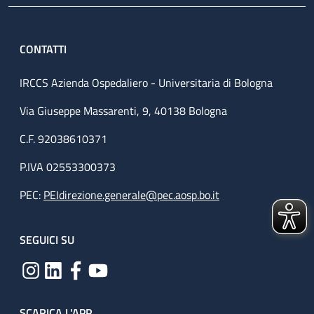
CONTATTI
IRCCS Azienda Ospedaliero - Universitaria di Bologna
Via Giuseppe Massarenti, 9, 40138 Bologna
C.F. 92038610371
P.IVA 02553300373
PEC:
PEIdirezione.generale@pec.aosp.bo.it
SEGUICI SU
SCARICA L'APP