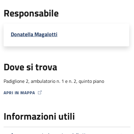
EcoDoppler transcranico con microbolle (per percorso
Responsabile
Stroke)
Donatella Magalotti
Dove si trova
Padiglione 2, ambulatorio n. 1 e n. 2, quinto piano
APRI IN MAPPA
MAP ICON
Informazioni utili