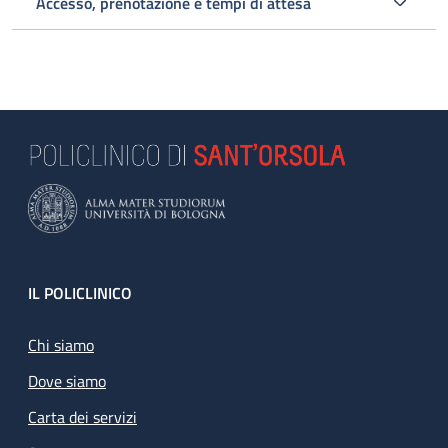
Accesso, prenotazione e tempi di attesa
Footer
IL POLICLINICO
Chi siamo
Dove siamo
Carta dei servizi