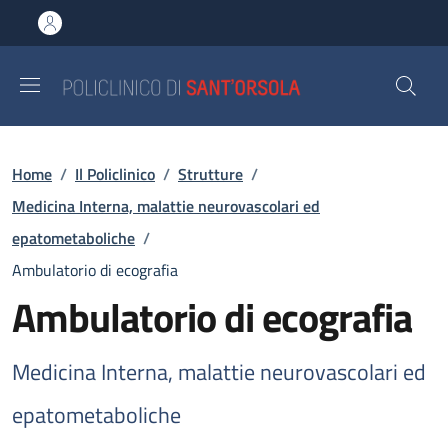
Salta al contenuto principale
Skip to footer content
Briciole di pane
Home
/
Il Policlinico
/
Strutture
/
Medicina Interna, malattie neurovascolari ed
epatometaboliche
/
Ambulatorio di ecografia
Ambulatorio di ecografia
Medicina Interna, malattie neurovascolari ed
epatometaboliche