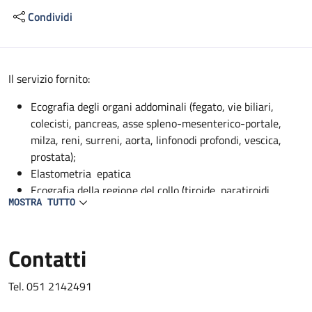
Condividi
Descrizione
Il servizio fornito:
Ecografia degli organi addominali (fegato, vie biliari,
colecisti, pancreas, asse spleno-mesenterico-portale,
milza, reni, surreni, aorta, linfonodi profondi, vescica,
prostata);
Elastometria epatica
Ecografia della regione del collo (tiroide, paratiroidi,
MOSTRA TUTTO
ghiandole sottomandibolari, parotidi);
EcocolorDoppler dei vasi addominali profondi (aorta, vena
cava, asse spleno-mesenterico-portale, tripode celiaco,
Contatti
arteria epatica, arteria mesenterica superiore, arteria
splenica, arterie renali, vene sovraepatiche, vene renali);
Tel. 051 2142491
EcocolorDoppler dei vasi del collo (carotidi, vertebrali,
succlavie);