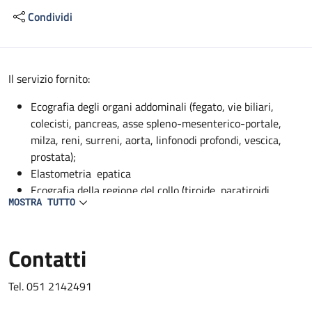
Condividi
Descrizione
Il servizio fornito:
Ecografia degli organi addominali (fegato, vie biliari,
colecisti, pancreas, asse spleno-mesenterico-portale,
milza, reni, surreni, aorta, linfonodi profondi, vescica,
prostata);
Elastometria epatica
Ecografia della regione del collo (tiroide, paratiroidi,
MOSTRA TUTTO
ghiandole sottomandibolari, parotidi);
EcocolorDoppler dei vasi addominali profondi (aorta, vena
cava, asse spleno-mesenterico-portale, tripode celiaco,
Contatti
arteria epatica, arteria mesenterica superiore, arteria
splenica, arterie renali, vene sovraepatiche, vene renali);
Tel. 051 2142491
EcocolorDoppler dei vasi del collo (carotidi, vertebrali,
succlavie);