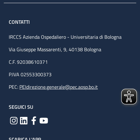
CONTATTI
IRCCS Azienda Ospedaliero - Universitaria di Bologna
Via Giuseppe Massarenti, 9, 40138 Bologna
C.F. 92038610371
P.IVA 02553300373
PEC:
PEIdirezione.generale@pec.aosp.bo.it
SEGUICI SU
SCARICA L'APP