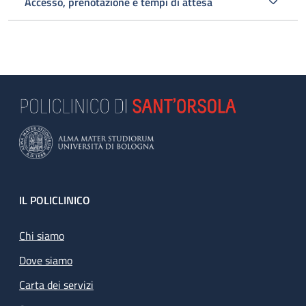
Accesso, prenotazione e tempi di attesa
Footer
IL POLICLINICO
Chi siamo
Dove siamo
Carta dei servizi