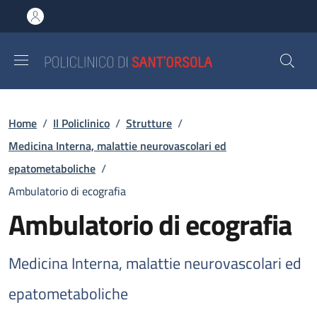
Salta al contenuto principale
Skip to footer content
Briciole di pane
Home
/
Il Policlinico
/
Strutture
/
Medicina Interna, malattie neurovascolari ed
epatometaboliche
/
Ambulatorio di ecografia
Ambulatorio di ecografia
Medicina Interna, malattie neurovascolari ed
epatometaboliche