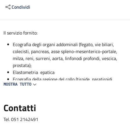
Condividi
Descrizione
Il servizio fornito:
Ecografia degli organi addominali (fegato, vie biliari,
colecisti, pancreas, asse spleno-mesenterico-portale,
milza, reni, surreni, aorta, linfonodi profondi, vescica,
prostata);
Elastometria epatica
Ecografia della regione del collo (tiroide, paratiroidi,
MOSTRA TUTTO
ghiandole sottomandibolari, parotidi);
EcocolorDoppler dei vasi addominali profondi (aorta, vena
cava, asse spleno-mesenterico-portale, tripode celiaco,
Contatti
arteria epatica, arteria mesenterica superiore, arteria
splenica, arterie renali, vene sovraepatiche, vene renali);
Tel. 051 2142491
EcocolorDoppler dei vasi del collo (carotidi, vertebrali,
succlavie);