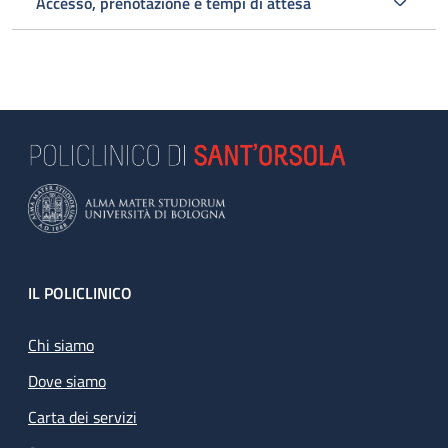
Accesso, prenotazione e tempi di attesa
Footer
IL POLICLINICO
Chi siamo
Dove siamo
Carta dei servizi