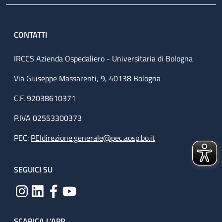
CONTATTI
IRCCS Azienda Ospedaliero - Universitaria di Bologna
Via Giuseppe Massarenti, 9, 40138 Bologna
C.F. 92038610371
P.IVA 02553300373
PEC:
PEIdirezione.generale@pec.aosp.bo.it
SEGUICI SU
SCARICA L'APP