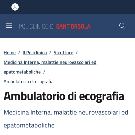
Salta al contenuto principale
Skip to footer content
Briciole di pane
Home
/
Il Policlinico
/
Strutture
/
Medicina Interna, malattie neurovascolari ed
epatometaboliche
/
Ambulatorio di ecografia
Ambulatorio di ecografia
Medicina Interna, malattie neurovascolari ed
epatometaboliche