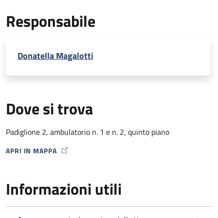
EcoDoppler transcranico con microbolle (per percorso
Responsabile
Stroke)
Donatella Magalotti
Dove si trova
Padiglione 2, ambulatorio n. 1 e n. 2, quinto piano
APRI IN MAPPA
MAP ICON
Informazioni utili