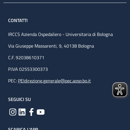
CONTATTI
IRCCS Azienda Ospedaliero - Universitaria di Bologna
Via Giuseppe Massarenti, 9, 40138 Bologna
C.F. 92038610371
P.IVA 02553300373
PEC:
PEIdirezione.generale@pec.aosp.bo.it
SEGUICI SU
SCARICA L'APP