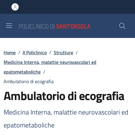
Salta al contenuto principale
Skip to footer content
Briciole di pane
Home
/
Il Policlinico
/
Strutture
/
Medicina Interna, malattie neurovascolari ed
epatometaboliche
/
Ambulatorio di ecografia
Ambulatorio di ecografia
Medicina Interna, malattie neurovascolari ed
epatometaboliche