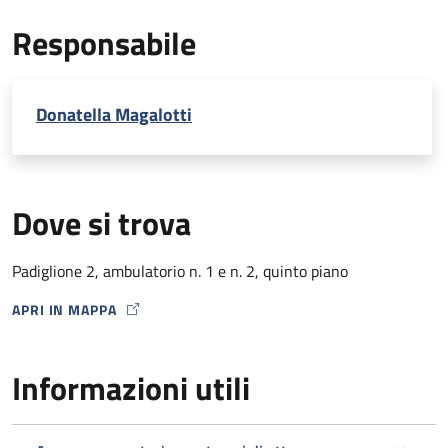
EcoDoppler transcranico con microbolle (per percorso
Responsabile
Stroke)
Donatella Magalotti
Dove si trova
Padiglione 2, ambulatorio n. 1 e n. 2, quinto piano
APRI IN MAPPA
MAP ICON
Informazioni utili