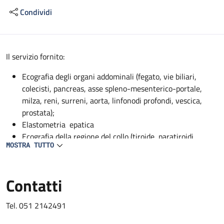
Condividi
Descrizione
Il servizio fornito:
Ecografia degli organi addominali (fegato, vie biliari,
colecisti, pancreas, asse spleno-mesenterico-portale,
milza, reni, surreni, aorta, linfonodi profondi, vescica,
prostata);
Elastometria epatica
Ecografia della regione del collo (tiroide, paratiroidi,
MOSTRA TUTTO
ghiandole sottomandibolari, parotidi);
EcocolorDoppler dei vasi addominali profondi (aorta, vena
cava, asse spleno-mesenterico-portale, tripode celiaco,
Contatti
arteria epatica, arteria mesenterica superiore, arteria
splenica, arterie renali, vene sovraepatiche, vene renali);
Tel. 051 2142491
EcocolorDoppler dei vasi del collo (carotidi, vertebrali,
succlavie);