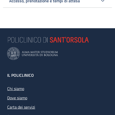
Accesso, prenotazione e tempi di attesa
Footer
IL POLICLINICO
Chi siamo
Dove siamo
Carta dei servizi