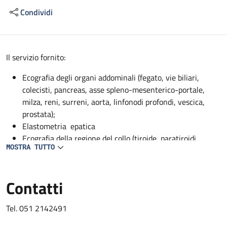
Condividi
Descrizione
Il servizio fornito:
Ecografia degli organi addominali (fegato, vie biliari,
colecisti, pancreas, asse spleno-mesenterico-portale,
milza, reni, surreni, aorta, linfonodi profondi, vescica,
prostata);
Elastometria epatica
Ecografia della regione del collo (tiroide, paratiroidi,
MOSTRA TUTTO
ghiandole sottomandibolari, parotidi);
EcocolorDoppler dei vasi addominali profondi (aorta, vena
cava, asse spleno-mesenterico-portale, tripode celiaco,
Contatti
arteria epatica, arteria mesenterica superiore, arteria
splenica, arterie renali, vene sovraepatiche, vene renali);
Tel. 051 2142491
EcocolorDoppler dei vasi del collo (carotidi, vertebrali,
succlavie);