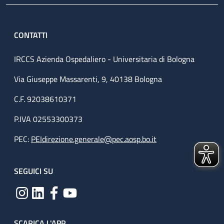
CONTATTI
IRCCS Azienda Ospedaliero - Universitaria di Bologna
Via Giuseppe Massarenti, 9, 40138 Bologna
C.F. 92038610371
P.IVA 02553300373
PEC:
PEIdirezione.generale@pec.aosp.bo.it
SEGUICI SU
SCARICA L'APP