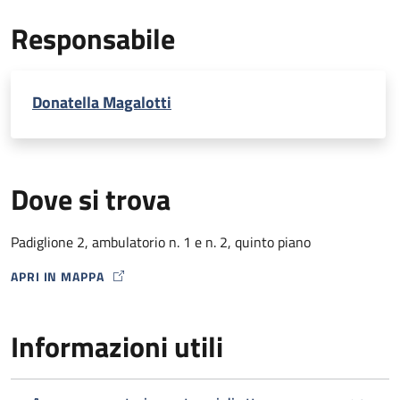
EcoDoppler transcranico con microbolle (per percorso
Responsabile
Stroke)
Donatella Magalotti
Dove si trova
Padiglione 2, ambulatorio n. 1 e n. 2, quinto piano
APRI IN MAPPA
MAP ICON
Informazioni utili