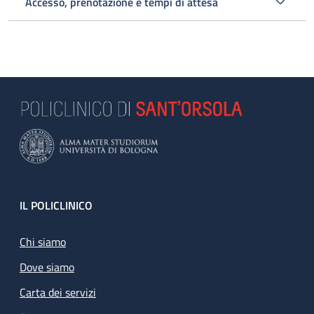
Accesso, prenotazione e tempi di attesa
Footer
IL POLICLINICO
Chi siamo
Dove siamo
Carta dei servizi