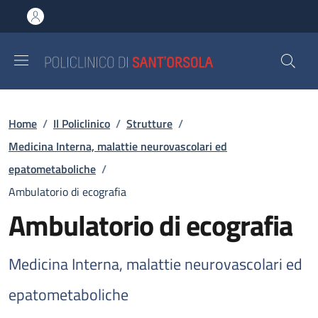
Salta al contenuto principale
Skip to footer content
Briciole di pane
Home
/
Il Policlinico
/
Strutture
/
Medicina Interna, malattie neurovascolari ed
epatometaboliche
/
Ambulatorio di ecografia
Ambulatorio di ecografia
Medicina Interna, malattie neurovascolari ed
epatometaboliche