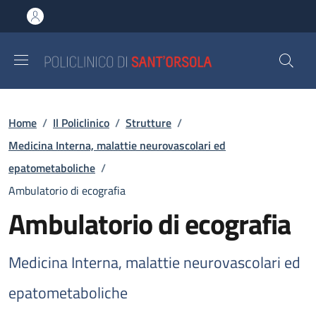
Salta al contenuto principale
Skip to footer content
Briciole di pane
Home
/
Il Policlinico
/
Strutture
/
Medicina Interna, malattie neurovascolari ed
epatometaboliche
/
Ambulatorio di ecografia
Ambulatorio di ecografia
Medicina Interna, malattie neurovascolari ed
epatometaboliche