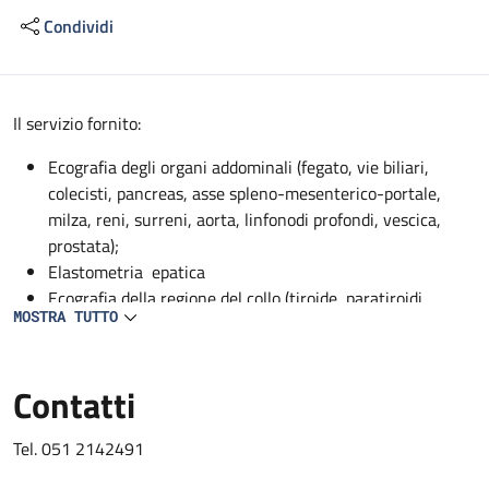
Condividi
Descrizione
Il servizio fornito:
Ecografia degli organi addominali (fegato, vie biliari,
colecisti, pancreas, asse spleno-mesenterico-portale,
milza, reni, surreni, aorta, linfonodi profondi, vescica,
prostata);
Elastometria epatica
Ecografia della regione del collo (tiroide, paratiroidi,
MOSTRA TUTTO
ghiandole sottomandibolari, parotidi);
EcocolorDoppler dei vasi addominali profondi (aorta, vena
cava, asse spleno-mesenterico-portale, tripode celiaco,
Contatti
arteria epatica, arteria mesenterica superiore, arteria
splenica, arterie renali, vene sovraepatiche, vene renali);
Tel. 051 2142491
EcocolorDoppler dei vasi del collo (carotidi, vertebrali,
succlavie);