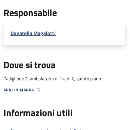
EcoDoppler transcranico con microbolle (per percorso
Responsabile
Stroke)
Donatella Magalotti
Dove si trova
Padiglione 2, ambulatorio n. 1 e n. 2, quinto piano
APRI IN MAPPA
MAP ICON
Informazioni utili