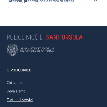
Accesso, prenotazione e tempi di attesa
Footer
IL POLICLINICO
Chi siamo
Dove siamo
Carta dei servizi