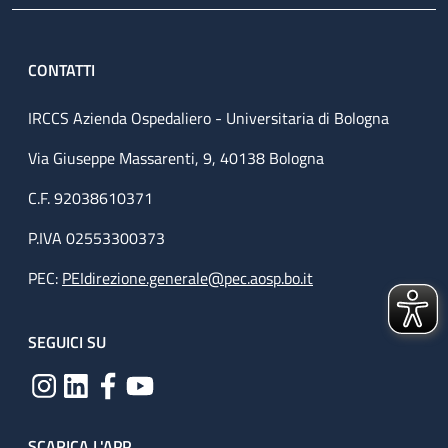
CONTATTI
IRCCS Azienda Ospedaliero - Universitaria di Bologna
Via Giuseppe Massarenti, 9, 40138 Bologna
C.F. 92038610371
P.IVA 02553300373
PEC:
PEIdirezione.generale@pec.aosp.bo.it
SEGUICI SU
SCARICA L'APP