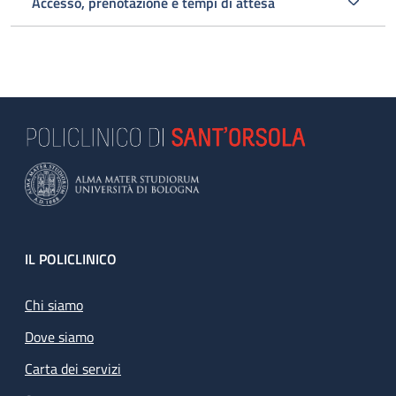
Accesso, prenotazione e tempi di attesa
Footer
IL POLICLINICO
Chi siamo
Dove siamo
Carta dei servizi