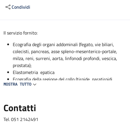
Condividi
Descrizione
Il servizio fornito:
Ecografia degli organi addominali (fegato, vie biliari,
colecisti, pancreas, asse spleno-mesenterico-portale,
milza, reni, surreni, aorta, linfonodi profondi, vescica,
prostata);
Elastometria epatica
Ecografia della regione del collo (tiroide, paratiroidi,
MOSTRA TUTTO
ghiandole sottomandibolari, parotidi);
EcocolorDoppler dei vasi addominali profondi (aorta, vena
cava, asse spleno-mesenterico-portale, tripode celiaco,
Contatti
arteria epatica, arteria mesenterica superiore, arteria
splenica, arterie renali, vene sovraepatiche, vene renali);
Tel. 051 2142491
EcocolorDoppler dei vasi del collo (carotidi, vertebrali,
succlavie);