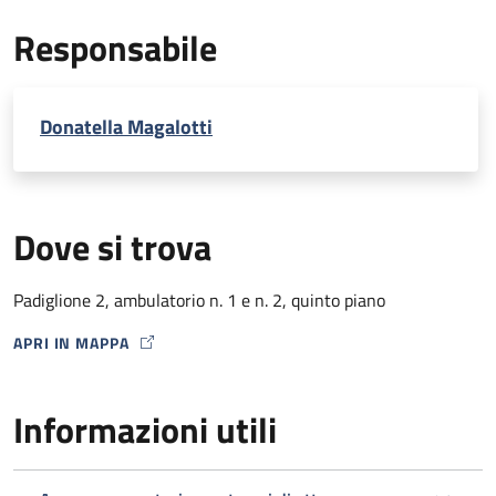
EcoDoppler transcranico con microbolle (per percorso
Responsabile
Stroke)
Donatella Magalotti
Dove si trova
Padiglione 2, ambulatorio n. 1 e n. 2, quinto piano
APRI IN MAPPA
MAP ICON
Informazioni utili