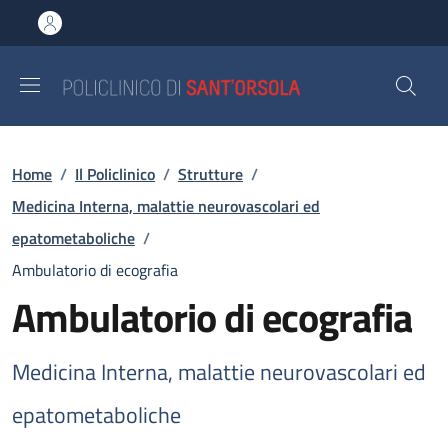
Salta al contenuto principale
Skip to footer content
Briciole di pane
Home
/
Il Policlinico
/
Strutture
/
Medicina Interna, malattie neurovascolari ed
epatometaboliche
/
Ambulatorio di ecografia
Ambulatorio di ecografia
Medicina Interna, malattie neurovascolari ed
epatometaboliche