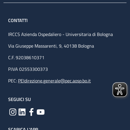
CONTATTI
IRCCS Azienda Ospedaliero - Universitaria di Bologna
Via Giuseppe Massarenti, 9, 40138 Bologna
C.F. 92038610371
P.IVA 02553300373
PEC:
PEIdirezione.generale@pec.aosp.bo.it
SEGUICI SU
SCARICA L'APP