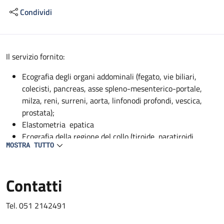
Condividi
Descrizione
Il servizio fornito:
Ecografia degli organi addominali (fegato, vie biliari,
colecisti, pancreas, asse spleno-mesenterico-portale,
milza, reni, surreni, aorta, linfonodi profondi, vescica,
prostata);
Elastometria epatica
Ecografia della regione del collo (tiroide, paratiroidi,
MOSTRA TUTTO
ghiandole sottomandibolari, parotidi);
EcocolorDoppler dei vasi addominali profondi (aorta, vena
cava, asse spleno-mesenterico-portale, tripode celiaco,
Contatti
arteria epatica, arteria mesenterica superiore, arteria
splenica, arterie renali, vene sovraepatiche, vene renali);
Tel. 051 2142491
EcocolorDoppler dei vasi del collo (carotidi, vertebrali,
succlavie);