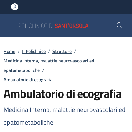
Salta al contenuto principale
Skip to footer content
Briciole di pane
Home
/
Il Policlinico
/
Strutture
/
Medicina Interna, malattie neurovascolari ed
epatometaboliche
/
Ambulatorio di ecografia
Ambulatorio di ecografia
Medicina Interna, malattie neurovascolari ed
epatometaboliche