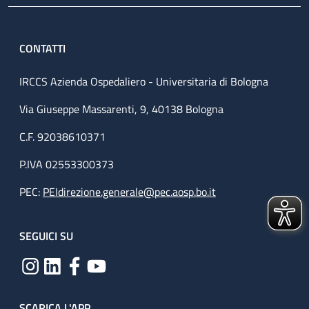
CONTATTI
IRCCS Azienda Ospedaliero - Universitaria di Bologna
Via Giuseppe Massarenti, 9, 40138 Bologna
C.F. 92038610371
P.IVA 02553300373
PEC:
PEIdirezione.generale@pec.aosp.bo.it
SEGUICI SU
SCARICA L'APP