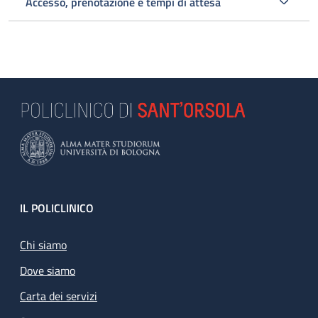
Accesso, prenotazione e tempi di attesa
Footer
IL POLICLINICO
Chi siamo
Dove siamo
Carta dei servizi