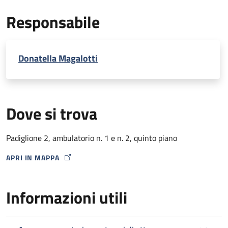
EcoDoppler transcranico con microbolle (per percorso
Responsabile
Stroke)
Donatella Magalotti
Dove si trova
Padiglione 2, ambulatorio n. 1 e n. 2, quinto piano
APRI IN MAPPA
MAP ICON
Informazioni utili