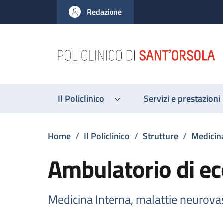
Salta al contenuto principale
Skip to footer content
Redazione
Il Policlinico
Servizi e prestazioni
Briciole di pane
Home
/
Il Policlinico
/
Strutture
/
Medicina
Ambulatorio di ec
Medicina Interna, malattie neurova