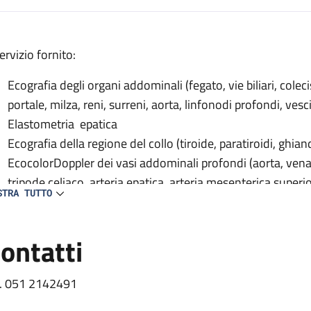
escrizione
servizio fornito:
Ecografia degli organi addominali (fegato, vie biliari, cole
portale, milza, reni, surreni, aorta, linfonodi profondi, vesc
ia
Elastometria epatica
a
Ecografia della regione del collo (tiroide, paratiroidi, ghia
rafia
EcocolorDoppler dei vasi addominali profondi (aorta, ven
tripode celiaco, arteria epatica, arteria mesenterica superior
STRA TUTTO
sovraepatiche, vene renali);
EcocolorDoppler dei vasi del collo (carotidi, vertebrali, succ
ontatti
EcoDoppler transcranico con microbolle (per percorso Str
l. 051 2142491