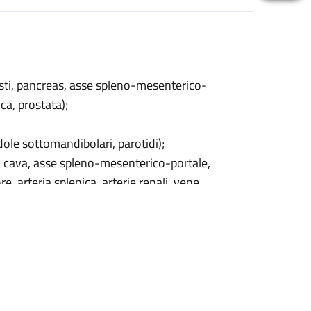
cisti, pancreas, asse spleno-mesenterico-
ica, prostata);
ndole sottomandibolari, parotidi);
a cava, asse spleno-mesenterico-portale,
e, arteria splenica, arterie renali, vene
lavie);
oke)