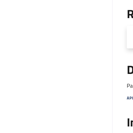
R
D
Pa
AP
MA
I