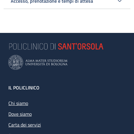
Accesso, prenotazione e tempi di attesa
Footer
IL POLICLINICO
Chi siamo
Dove siamo
Carta dei servizi