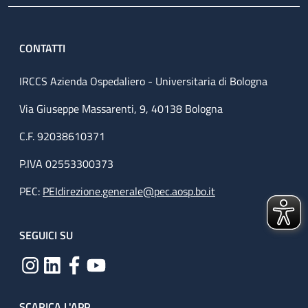
CONTATTI
IRCCS Azienda Ospedaliero - Universitaria di Bologna
Via Giuseppe Massarenti, 9, 40138 Bologna
C.F. 92038610371
P.IVA 02553300373
PEC:
PEIdirezione.generale@pec.aosp.bo.it
SEGUICI SU
SCARICA L'APP