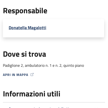
EcoDoppler transcranico con microbolle (per percorso
Responsabile
Stroke)
Donatella Magalotti
Dove si trova
Padiglione 2, ambulatorio n. 1 e n. 2, quinto piano
APRI IN MAPPA
MAP ICON
Informazioni utili