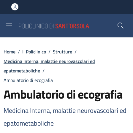
Salta al contenuto principale
Skip to footer content
Briciole di pane
Home
/
Il Policlinico
/
Strutture
/
Medicina Interna, malattie neurovascolari ed
epatometaboliche
/
Ambulatorio di ecografia
Ambulatorio di ecografia
Medicina Interna, malattie neurovascolari ed
epatometaboliche