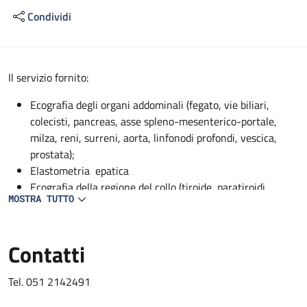
Condividi
Descrizione
Il servizio fornito:
Ecografia degli organi addominali (fegato, vie biliari,
colecisti, pancreas, asse spleno-mesenterico-portale,
milza, reni, surreni, aorta, linfonodi profondi, vescica,
prostata);
Elastometria epatica
Ecografia della regione del collo (tiroide, paratiroidi,
MOSTRA TUTTO
ghiandole sottomandibolari, parotidi);
EcocolorDoppler dei vasi addominali profondi (aorta, vena
cava, asse spleno-mesenterico-portale, tripode celiaco,
Contatti
arteria epatica, arteria mesenterica superiore, arteria
splenica, arterie renali, vene sovraepatiche, vene renali);
Tel. 051 2142491
EcocolorDoppler dei vasi del collo (carotidi, vertebrali,
succlavie);