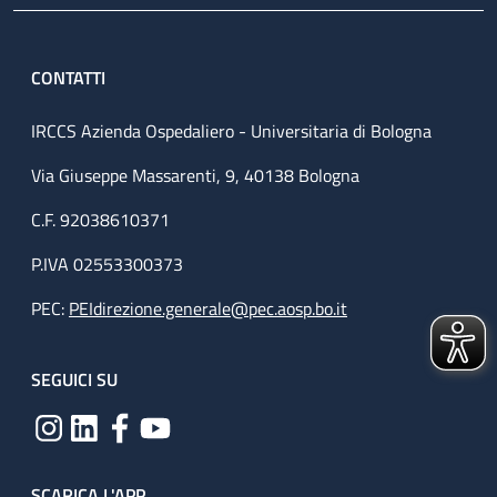
CONTATTI
IRCCS Azienda Ospedaliero - Universitaria di Bologna
Via Giuseppe Massarenti, 9, 40138 Bologna
C.F. 92038610371
P.IVA 02553300373
PEC:
PEIdirezione.generale@pec.aosp.bo.it
SEGUICI SU
SCARICA L'APP