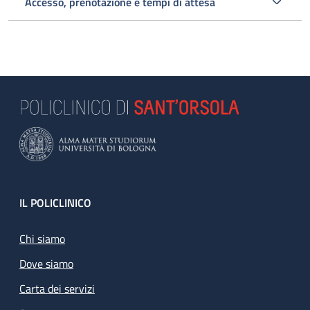
Accesso, prenotazione e tempi di attesa
Footer
IL POLICLINICO
Chi siamo
Dove siamo
Carta dei servizi