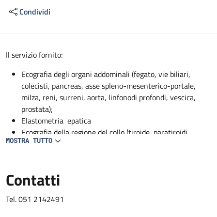
Condividi
Descrizione
Il servizio fornito:
Ecografia degli organi addominali (fegato, vie biliari,
colecisti, pancreas, asse spleno-mesenterico-portale,
milza, reni, surreni, aorta, linfonodi profondi, vescica,
prostata);
Elastometria epatica
Ecografia della regione del collo (tiroide, paratiroidi,
MOSTRA TUTTO
ghiandole sottomandibolari, parotidi);
EcocolorDoppler dei vasi addominali profondi (aorta, vena
cava, asse spleno-mesenterico-portale, tripode celiaco,
Contatti
arteria epatica, arteria mesenterica superiore, arteria
splenica, arterie renali, vene sovraepatiche, vene renali);
Tel. 051 2142491
EcocolorDoppler dei vasi del collo (carotidi, vertebrali,
succlavie);