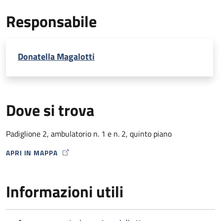
EcoDoppler transcranico con microbolle (per percorso
Responsabile
Stroke)
Donatella Magalotti
Dove si trova
Padiglione 2, ambulatorio n. 1 e n. 2, quinto piano
APRI IN MAPPA
MAP ICON
Informazioni utili