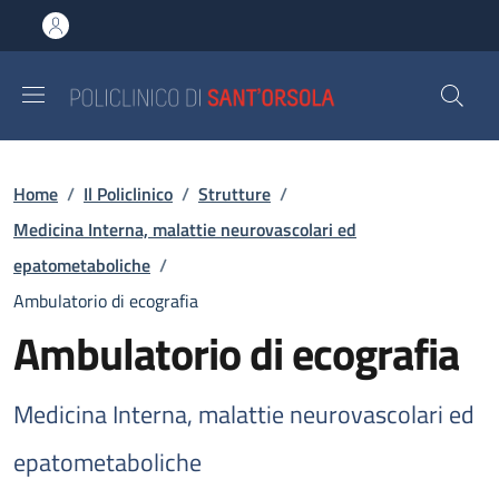
Salta al contenuto principale
Skip to footer content
Briciole di pane
Home
/
Il Policlinico
/
Strutture
/
Medicina Interna, malattie neurovascolari ed
epatometaboliche
/
Ambulatorio di ecografia
Ambulatorio di ecografia
Medicina Interna, malattie neurovascolari ed
epatometaboliche